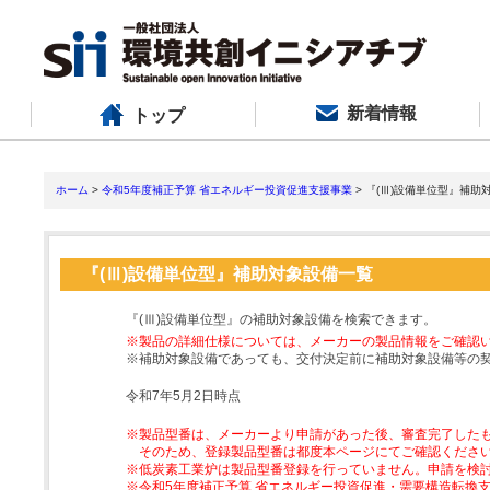
新着情報
トップ
ホーム
>
令和5年度補正予算 省エネルギー投資促進支援事業
> 『(Ⅲ)設備単位型』補助
『(Ⅲ)設備単位型』補助対象設備一覧
『(Ⅲ)設備単位型』の補助対象設備を検索できます。
※製品の詳細仕様については、メーカーの製品情報をご確認
※補助対象設備であっても、交付決定前に補助対象設備等の
令和7年5月2日時点
※製品型番は、メーカーより申請があった後、審査完了した
そのため、登録製品型番は都度本ページにてご確認くださ
※低炭素工業炉は製品型番登録を行っていません。申請を検
※令和5年度補正予算 省エネルギー投資促進・需要構造転換