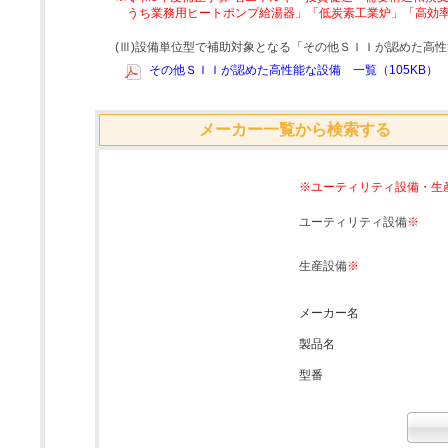
うち業務用ヒートポンプ給湯器」「低炭素工業炉」「高効
(Ⅲ)設備単位型で補助対象となる「その他ＳＩＩが認めた高
その他ＳＩＩが認めた高性能な設備 一覧（105KB）
メーカー一覧から検索する
※ユーティリティ設備・生
ユーティリティ設備
※
生産設備
※
メーカー名
製品名
型番