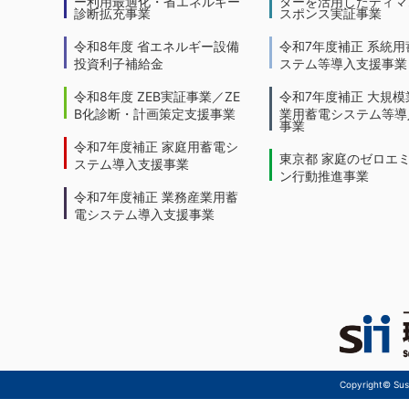
ー利用最適化・省エネルギー
ターを活用したディマ
診断拡充事業
スポンス実証事業
令和8年度 省エネルギー設備
令和7年度補正 系統用
投資利子補給金
ステム等導入支援事業
令和8年度 ZEB実証事業／ZE
令和7年度補正 大規模
B化診断・計画策定支援事業
業用蓄電システム等導
事業
令和7年度補正 家庭用蓄電シ
東京都 家庭のゼロエ
ステム導入支援事業
ン行動推進事業
令和7年度補正 業務産業用蓄
電システム導入支援事業
Copyright© Sust