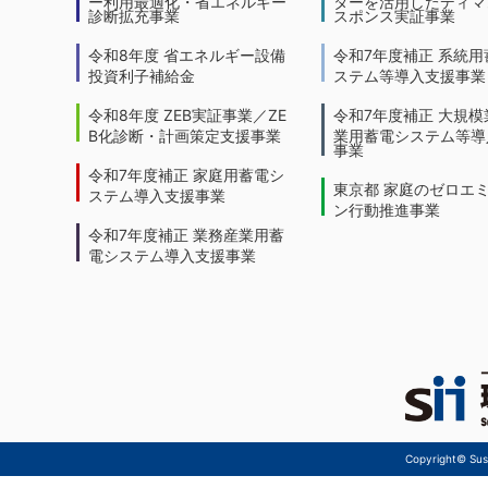
ー利用最適化・省エネルギー
ターを活用したディマ
診断拡充事業
スポンス実証事業
令和8年度 省エネルギー設備
令和7年度補正 系統用
投資利子補給金
ステム等導入支援事業
令和8年度 ZEB実証事業／ZE
令和7年度補正 大規模
B化診断・計画策定支援事業
業用蓄電システム等導
事業
令和7年度補正 家庭用蓄電シ
東京都 家庭のゼロエ
ステム導入支援事業
ン行動推進事業
令和7年度補正 業務産業用蓄
電システム導入支援事業
Copyright© Sust