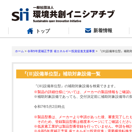
新着情報
トップ
ホーム
>
令和5年度補正予算 省エネルギー投資促進支援事業
> 『(Ⅲ)設備単位型』補助
『(Ⅲ)設備単位型』補助対象設備一覧
『(Ⅲ)設備単位型』の補助対象設備を検索できます。
※製品の詳細仕様については、メーカーの製品情報をご確認
※補助対象設備であっても、交付決定前に補助対象設備等の
令和7年5月2日時点
※製品型番は、メーカーより申請があった後、審査完了した
そのため、登録製品型番は都度本ページにてご確認くださ
※低炭素工業炉は製品型番登録を行っていません。申請を検
※令和5年度補正予算 省エネルギー投資促進・需要構造転換