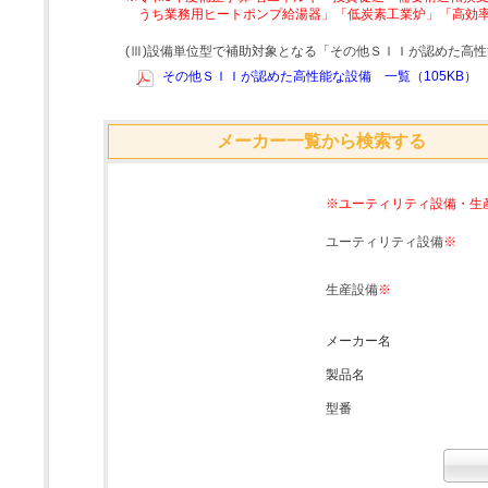
うち業務用ヒートポンプ給湯器」「低炭素工業炉」「高効
(Ⅲ)設備単位型で補助対象となる「その他ＳＩＩが認めた高
その他ＳＩＩが認めた高性能な設備 一覧（105KB）
メーカー一覧から検索する
※ユーティリティ設備・生
ユーティリティ設備
※
生産設備
※
メーカー名
製品名
型番