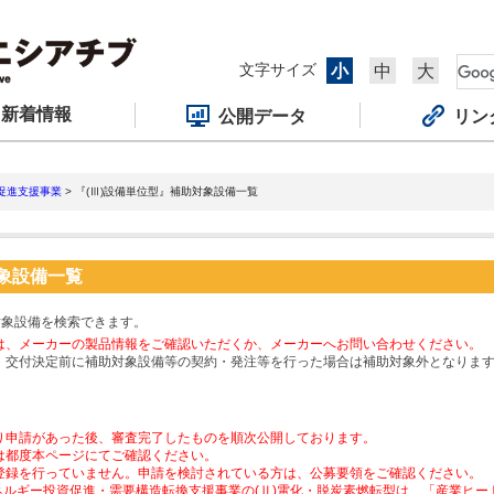
文字サイズ
小
中
大
新着情報
公開データ
リン
促進支援事業
> 『(Ⅲ)設備単位型』補助対象設備一覧
対象設備一覧
対象設備を検索できます。
は、メーカーの製品情報をご確認いただくか、メーカーへお問い合わせください。
、交付決定前に補助対象設備等の契約・発注等を行った場合は補助対象外となりま
り申請があった後、審査完了したものを順次公開しております。
は都度本ページにてご確認ください。
登録を行っていません。申請を検討されている方は、公募要領をご確認ください。
ネルギー投資促進・需要構造転換支援事業の(Ⅱ)電化・脱炭素燃転型は、「産業ヒ