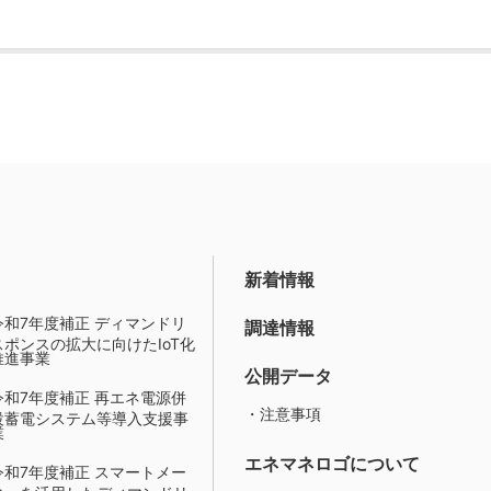
新着情報
令和7年度補正 ディマンドリ
調達情報
スポンスの拡大に向けたIoT化
推進事業
公開データ
令和7年度補正 再エネ電源併
・注意事項
設蓄電システム等導入支援事
業
エネマネロゴについて
令和7年度補正 スマートメー