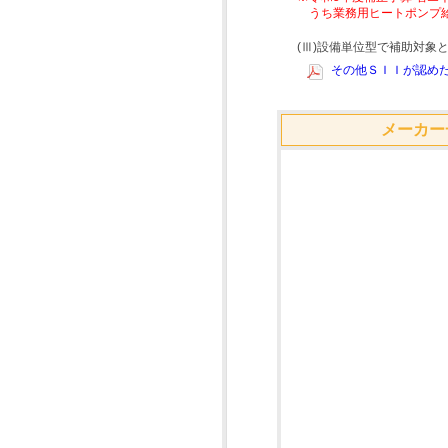
うち業務用ヒートポンプ
(Ⅲ)設備単位型で補助対
その他ＳＩＩが認めた
メーカー