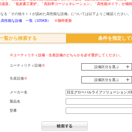
給湯器」「低炭素工業炉」「高効率コージェネレーション」「高性能ボイラ」が補
象となる「その他ＳＩＩが認めた高性能な設備」については以下よりご確認ください。
高性能な設備 一覧（105KB）
※随時更新
一覧から検索する
条件を指定して
※ユーティリティ設備・生産設備のどちらかを必ず選択してください。
ユーティリティ設備
※
設備区分を選ぶ
生産設備
※
設備区分を選ぶ
メーカー名
製品名
型番