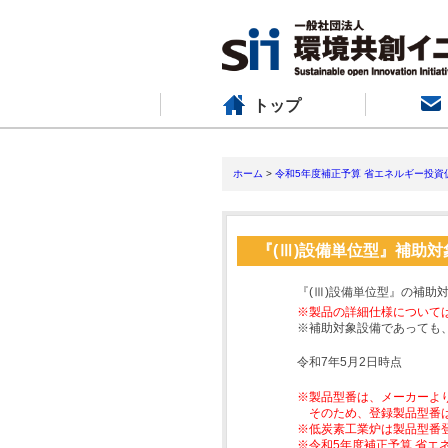
トップ
ホーム
>
令和5年度補正予算 省エネルギー投資
『(Ⅲ)設備単位型』補助
『(Ⅲ)設備単位型』の補助
※製品の詳細仕様について
※補助対象設備であっても
令和7年5月2日時点
※製品型番は、メーカーよ
そのため、登録製品型番
※低炭素工業炉は製品型番
※令和5年度補正予算 省エ