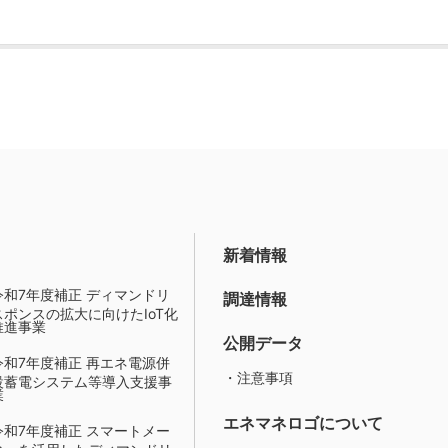
新着情報
令和7年度補正 ディマンドリ
調達情報
スポンスの拡大に向けたIoT化
推進事業
公開データ
令和7年度補正 再エネ電源併
・注意事項
設蓄電システム等導入支援事
業
エネマネロゴについて
令和7年度補正 スマートメー