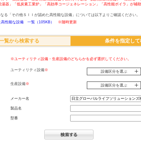
給湯器」「低炭素工業炉」「高効率コージェネレーション」「高性能ボイラ」が補
象となる「その他ＳＩＩが認めた高性能な設備」については以下よりご確認ください。
高性能な設備 一覧（105KB）
※随時更新
一覧から検索する
条件を指定して
※ユーティリティ設備・生産設備のどちらかを必ず選択してください。
ユーティリティ設備
※
設備区分を選ぶ
生産設備
※
設備区分を選ぶ
メーカー名
製品名
型番