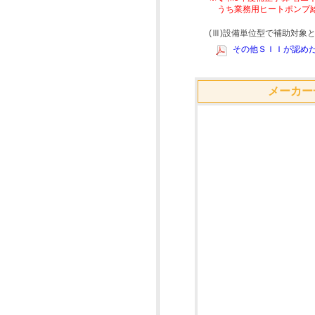
うち業務用ヒートポンプ
(Ⅲ)設備単位型で補助対
その他ＳＩＩが認めた
メーカー