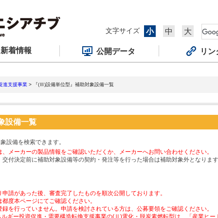
文字サイズ
小
中
大
新着情報
公開データ
リン
促進支援事業
> 『(Ⅲ)設備単位型』補助対象設備一覧
対象設備一覧
対象設備を検索できます。
は、メーカーの製品情報をご確認いただくか、メーカーへお問い合わせください。
、交付決定前に補助対象設備等の契約・発注等を行った場合は補助対象外となりま
り申請があった後、審査完了したものを順次公開しております。
は都度本ページにてご確認ください。
登録を行っていません。申請を検討されている方は、公募要領をご確認ください。
ネルギー投資促進・需要構造転換支援事業の(Ⅱ)電化・脱炭素燃転型は、「産業ヒ