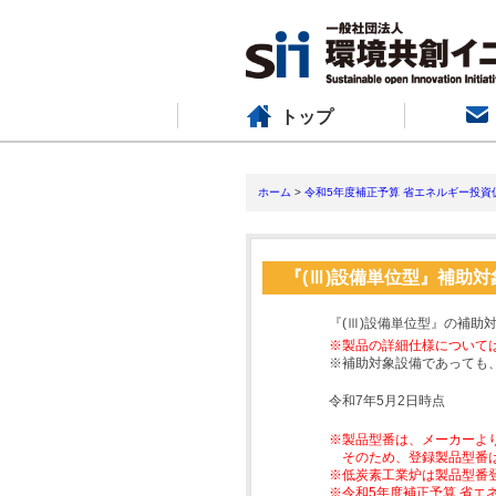
トップ
ホーム
>
令和5年度補正予算 省エネルギー投資
『(Ⅲ)設備単位型』補助
『(Ⅲ)設備単位型』の補助
※製品の詳細仕様について
※補助対象設備であっても
令和7年5月2日時点
※製品型番は、メーカーよ
そのため、登録製品型番
※低炭素工業炉は製品型番
※令和5年度補正予算 省エ