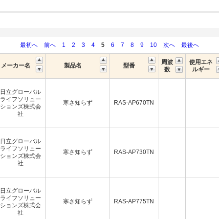
最初へ
前へ
1
2
3
4
5
6
7
8
9
10
次へ
最後へ
周波
使用エネ
メーカー名
製品名
型番
数
ルギー
日立グローバル
ライフソリュー
寒さ知らず
RAS-AP670TN
ションズ株式会
社
日立グローバル
ライフソリュー
寒さ知らず
RAS-AP730TN
ションズ株式会
社
日立グローバル
ライフソリュー
寒さ知らず
RAS-AP775TN
ションズ株式会
社