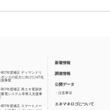
新着情報
令和7年度補正 ディマンドリ
調達情報
スポンスの拡大に向けたIoT化
推進事業
公開データ
令和7年度補正 再エネ電源併
・注意事項
設蓄電システム等導入支援事
業
エネマネロゴについて
令和7年度補正 スマートメー