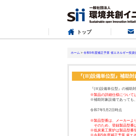
トップ
ホーム
>
令和5年度補正予算 省エネルギー投資
『(Ⅲ)設備単位型』補助
『(Ⅲ)設備単位型』の補助
※製品の詳細仕様について
※補助対象設備であっても
令和7年5月2日時点
※製品型番は、メーカーよ
そのため、登録製品型番
※低炭素工業炉は製品型番
※令和5年度補正予算 省エ