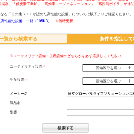
給湯器」「低炭素工業炉」「高効率コージェネレーション」「高性能ボイラ」が補
象となる「その他ＳＩＩが認めた高性能な設備」については以下よりご確認ください。
高性能な設備 一覧（105KB）
※随時更新
一覧から検索する
条件を指定して
※ユーティリティ設備・生産設備のどちらかを必ず選択してください。
ユーティリティ設備
※
設備区分を選ぶ
生産設備
※
設備区分を選ぶ
メーカー名
製品名
型番