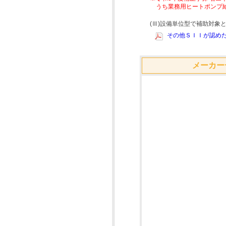
うち業務用ヒートポンプ
(Ⅲ)設備単位型で補助対
その他ＳＩＩが認めた
メーカー