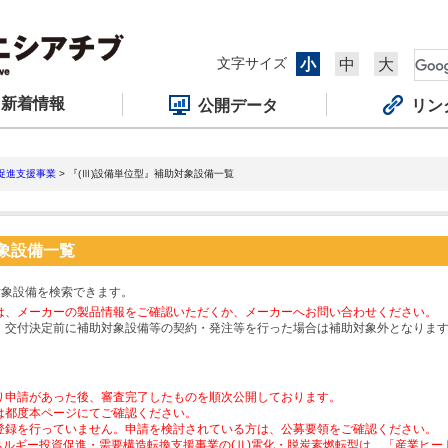
文字サイズ
小
中
大
新着情報
公開データ
リン
促進支援事業
> 『(Ⅲ)設備単位型』補助対象設備一覧
対象設備一覧
対象設備を検索できます。
は、メーカーの製品情報をご確認いただくか、メーカーへお問い合わせください。
、交付決定前に補助対象設備等の契約・発注等を行った場合は補助対象外となりま
り申請があった後、審査完了したものを順次公開しております。
は都度本ページにてご確認ください。
登録を行っていません。申請を検討されている方は、公募要領をご確認ください。
ネルギー投資促進・需要構造転換支援事業の(Ⅱ)電化・脱炭素燃転型は、「産業ヒ