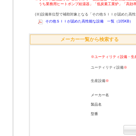
うち業務用ヒートポンプ給湯器」「低炭素工業炉」「高効
(Ⅲ)設備単位型で補助対象となる「その他ＳＩＩが認めた高
その他ＳＩＩが認めた高性能な設備 一覧（105KB）
メーカー一覧から検索する
※ユーティリティ設備・生
ユーティリティ設備
※
生産設備
※
メーカー名
製品名
型番