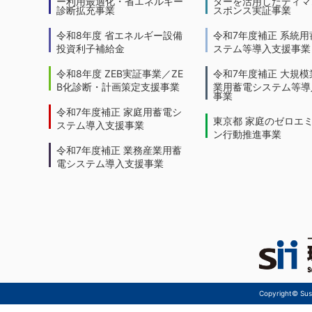
ー利用最適化・省エネルギー
ターを活用したディマ
診断拡充事業
スポンス実証事業
令和8年度 省エネルギー設備
令和7年度補正 系統用
投資利子補給金
ステム等導入支援事業
令和8年度 ZEB実証事業／ZE
令和7年度補正 大規模
B化診断・計画策定支援事業
業用蓄電システム等導
事業
令和7年度補正 家庭用蓄電シ
東京都 家庭のゼロエ
ステム導入支援事業
ン行動推進事業
令和7年度補正 業務産業用蓄
電システム導入支援事業
Copyright© Sust