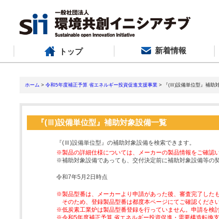
新着情報
トップ
ホーム
>
令和5年度補正予算 省エネルギー投資促進支援事業
> 『(Ⅲ)設備単位型』補助
『(Ⅲ)設備単位型』補助対象設備一覧
『(Ⅲ)設備単位型』の補助対象設備を検索できます。
※製品の詳細仕様については、メーカーの製品情報をご確認
※補助対象設備であっても、交付決定前に補助対象設備等の
令和7年5月2日時点
※製品型番は、メーカーより申請があった後、審査完了した
そのため、登録製品型番は都度本ページにてご確認くださ
※低炭素工業炉は製品型番登録を行っていません。申請を検
※令和5年度補正予算 省エネルギー投資促進・需要構造転換