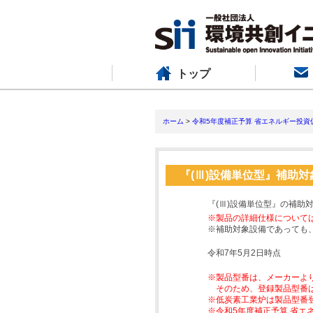
トップ
ホーム
>
令和5年度補正予算 省エネルギー投資
『(Ⅲ)設備単位型』補助
『(Ⅲ)設備単位型』の補助
※製品の詳細仕様について
※補助対象設備であっても
令和7年5月2日時点
※製品型番は、メーカーよ
そのため、登録製品型番
※低炭素工業炉は製品型番
※令和5年度補正予算 省エ