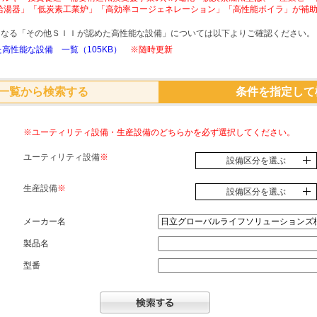
給湯器」「低炭素工業炉」「高効率コージェネレーション」「高性能ボイラ」が補
象となる「その他ＳＩＩが認めた高性能な設備」については以下よりご確認ください。
高性能な設備 一覧（105KB）
※随時更新
一覧から検索する
条件を指定して
※ユーティリティ設備・生産設備のどちらかを必ず選択してください。
ユーティリティ設備
※
設備区分を選ぶ
生産設備
※
設備区分を選ぶ
メーカー名
製品名
型番