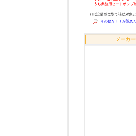
うち業務用ヒートポンプ
(Ⅲ)設備単位型で補助対
その他ＳＩＩが認めた
メーカー