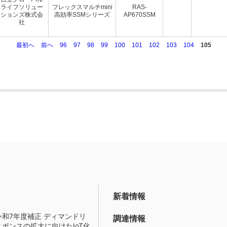
ライフソリュー
フレックスマルチmini
RAS-
ションズ株式会
高効率SSMシリーズ
AP670SSM
社
最初へ
前へ
96
97
98
99
100
101
102
103
104
105
新着情報
令和7年度補正 ディマンドリ
調達情報
スポンスの拡大に向けたIoT化