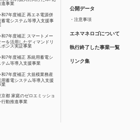
推進事業
公開データ
令和7年度補正 再エネ電源併
・注意事項
設蓄電システム等導入支援事
業
エネマネロゴについて
令和7年度補正 スマートメー
ターを活用したディマンドリ
スポンス実証事業
執行終了した事業一覧
令和7年度補正 系統用蓄電シ
リンク集
ステム等導入支援事業
令和7年度補正 大規模業務産
業用蓄電システム等導入支援
事業
東京都 家庭のゼロエミッショ
ン行動推進事業