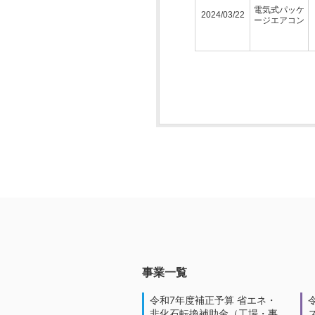
電気式パッケ
2024/03/22
ージエアコン
事業一覧
令和7年度補正予算 省エネ・
非化石転換補助金（工場・事