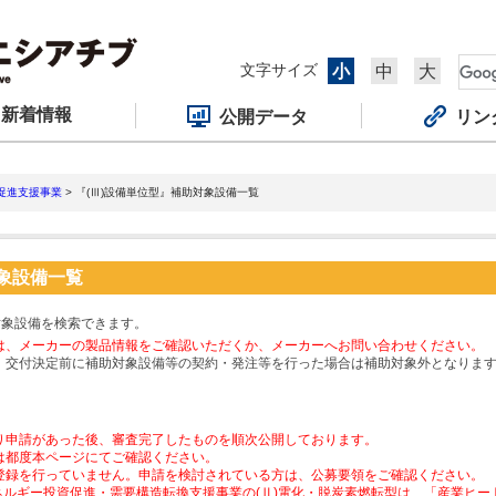
文字サイズ
小
中
大
新着情報
公開データ
リン
促進支援事業
> 『(Ⅲ)設備単位型』補助対象設備一覧
対象設備一覧
対象設備を検索できます。
は、メーカーの製品情報をご確認いただくか、メーカーへお問い合わせください。
、交付決定前に補助対象設備等の契約・発注等を行った場合は補助対象外となりま
り申請があった後、審査完了したものを順次公開しております。
は都度本ページにてご確認ください。
登録を行っていません。申請を検討されている方は、公募要領をご確認ください。
ネルギー投資促進・需要構造転換支援事業の(Ⅱ)電化・脱炭素燃転型は、「産業ヒ