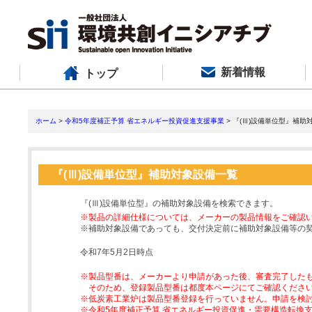
新着情報
トップ
ホーム
>
令和5年度補正予算 省エネルギー投資促進支援事業
> 『(Ⅲ)設備単位型』補助
『(Ⅲ)設備単位型』補助対象設備一覧
『(Ⅲ)設備単位型』の補助対象設備を検索できます。
※製品の詳細仕様については、メーカーの製品情報をご確認
※補助対象設備であっても、交付決定前に補助対象設備等の
令和7年5月2日時点
※製品型番は、メーカーより申請があった後、審査完了した
そのため、登録製品型番は都度本ページにてご確認くださ
※低炭素工業炉は製品型番登録を行っていません。申請を検
※令和5年度補正予算 省エネルギー投資促進・需要構造転換