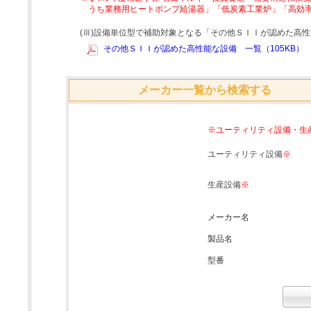
うち業務用ヒートポンプ給湯器」「低炭素工業炉」「高効
(Ⅲ)設備単位型で補助対象となる「その他ＳＩＩが認めた高
その他ＳＩＩが認めた高性能な設備 一覧（105KB）
メーカー一覧から検索する
※ユーティリティ設備・生
ユーティリティ設備
※
生産設備
※
メーカー名
製品名
型番