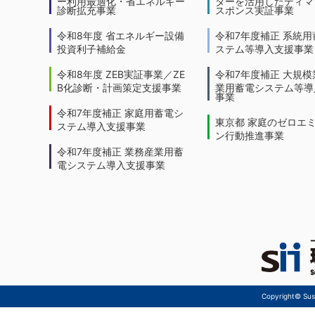
ー利用最適化・省エネルギー
ターを活用したディマ
診断拡充事業
スポンス実証事業
令和8年度 省エネルギー設備
令和7年度補正 系統用
投資利子補給金
ステム等導入支援事業
令和8年度 ZEB実証事業／ZE
令和7年度補正 大規模
B化診断・計画策定支援事業
業用蓄電システム等導
事業
令和7年度補正 家庭用蓄電シ
東京都 家庭のゼロエ
ステム導入支援事業
ン行動推進事業
令和7年度補正 業務産業用蓄
電システム導入支援事業
Copyright© Sust