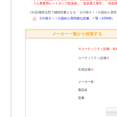
うち業務用ヒートポンプ給湯器」「低炭素工業炉」「高効
(Ⅲ)設備単位型で補助対象となる「その他ＳＩＩが認めた高
その他ＳＩＩが認めた高性能な設備 一覧（105KB）
メーカー一覧から検索する
※ユーティリティ設備・生
ユーティリティ設備
※
生産設備
※
メーカー名
製品名
型番