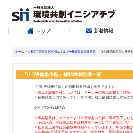
新着情報
トップ
ホーム
>
令和5年度補正予算 省エネルギー投資促進支援事業
> 『(Ⅲ)設備単位型』補助
『(Ⅲ)設備単位型』補助対象設備一覧
『(Ⅲ)設備単位型』の補助対象設備を検索できます。
※製品の詳細仕様については、メーカーの製品情報をご確認
※補助対象設備であっても、交付決定前に補助対象設備等の
令和7年5月2日時点
※製品型番は、メーカーより申請があった後、審査完了した
そのため、登録製品型番は都度本ページにてご確認くださ
※低炭素工業炉は製品型番登録を行っていません。申請を検
※令和5年度補正予算 省エネルギー投資促進・需要構造転換