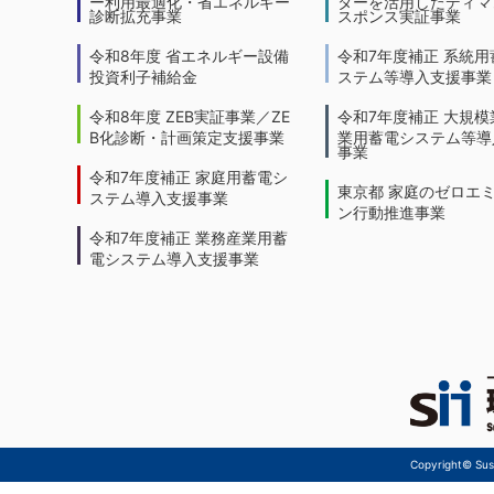
ー利用最適化・省エネルギー
ターを活用したディマ
診断拡充事業
スポンス実証事業
令和8年度 省エネルギー設備
令和7年度補正 系統用
投資利子補給金
ステム等導入支援事業
令和8年度 ZEB実証事業／ZE
令和7年度補正 大規模
B化診断・計画策定支援事業
業用蓄電システム等導
事業
令和7年度補正 家庭用蓄電シ
東京都 家庭のゼロエ
ステム導入支援事業
ン行動推進事業
令和7年度補正 業務産業用蓄
電システム導入支援事業
Copyright© Sust