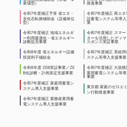
業場型）
推進事業
令和7年度補正予算 省エネ・
令和7年度補正 再エネ
非化石転換補助金（設備単位
設蓄電システム等導入
型）
業
令和7年度補正 地域エネルギ
令和7年度補正 スマー
ー利用最適化・省エネルギー
ターを活用したディマ
診断拡充事業
スポンス実証事業
令和8年度 省エネルギー設備
令和7年度補正 系統用
投資利子補給金
ステム等導入支援事業
令和8年度 ZEB実証事業／ZE
令和7年度補正 大規模
B化診断・計画策定支援事業
業用蓄電システム等導
事業
令和7年度補正 家庭用蓄電シ
東京都 家庭のゼロエ
ステム導入支援事業
ン行動推進事業
令和7年度補正 業務産業用蓄
電システム導入支援事業