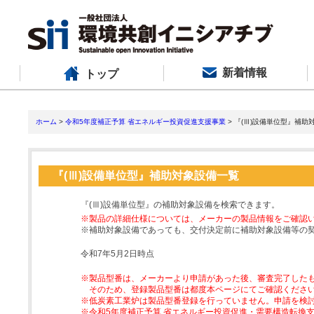
新着情報
トップ
ホーム
>
令和5年度補正予算 省エネルギー投資促進支援事業
> 『(Ⅲ)設備単位型』補助
『(Ⅲ)設備単位型』補助対象設備一覧
『(Ⅲ)設備単位型』の補助対象設備を検索できます。
※製品の詳細仕様については、メーカーの製品情報をご確認
※補助対象設備であっても、交付決定前に補助対象設備等の
令和7年5月2日時点
※製品型番は、メーカーより申請があった後、審査完了した
そのため、登録製品型番は都度本ページにてご確認くださ
※低炭素工業炉は製品型番登録を行っていません。申請を検
※令和5年度補正予算 省エネルギー投資促進・需要構造転換