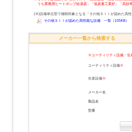
うち業務用ヒートポンプ給湯器」「低炭素工業炉」「高効
(Ⅲ)設備単位型で補助対象となる「その他ＳＩＩが認めた高
その他ＳＩＩが認めた高性能な設備 一覧（105KB）
メーカー一覧から検索する
※ユーティリティ設備・生
ユーティリティ設備
※
生産設備
※
メーカー名
製品名
型番