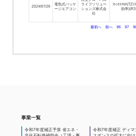
電気式パッケ
ライフソリュー
ﾌﾚｯｸｽﾏﾙﾁ(TZｼ
2024/07/26
ージエアコン
ションズ株式会
効率)(R3
社
最初へ
前へ
96
97
9
事業一覧
令和7年度補正予算 省エネ・
令和7年度補正 ディマ
非化石転換補助金（工場・事
スポンスの拡大に向けた