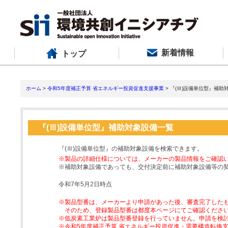
新着情報
トップ
ホーム
>
令和5年度補正予算 省エネルギー投資促進支援事業
> 『(Ⅲ)設備単位型』補助
『(Ⅲ)設備単位型』補助対象設備一覧
『(Ⅲ)設備単位型』の補助対象設備を検索できます。
※製品の詳細仕様については、メーカーの製品情報をご確認
※補助対象設備であっても、交付決定前に補助対象設備等の
令和7年5月2日時点
※製品型番は、メーカーより申請があった後、審査完了した
そのため、登録製品型番は都度本ページにてご確認くださ
※低炭素工業炉は製品型番登録を行っていません。申請を検
※令和5年度補正予算 省エネルギー投資促進・需要構造転換