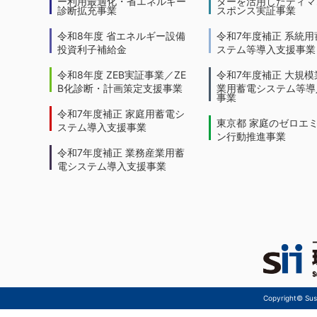
ー利用最適化・省エネルギー
ターを活用したディマ
診断拡充事業
スポンス実証事業
令和8年度 省エネルギー設備
令和7年度補正 系統用
投資利子補給金
ステム等導入支援事業
令和8年度 ZEB実証事業／ZE
令和7年度補正 大規模
B化診断・計画策定支援事業
業用蓄電システム等導
事業
令和7年度補正 家庭用蓄電シ
東京都 家庭のゼロエ
ステム導入支援事業
ン行動推進事業
令和7年度補正 業務産業用蓄
電システム導入支援事業
Copyright© Sust