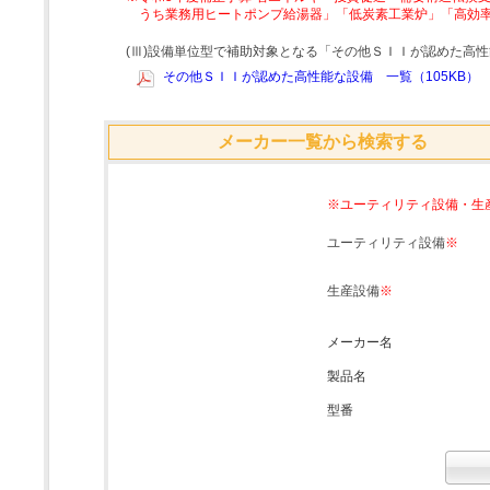
うち業務用ヒートポンプ給湯器」「低炭素工業炉」「高効
(Ⅲ)設備単位型で補助対象となる「その他ＳＩＩが認めた高
その他ＳＩＩが認めた高性能な設備 一覧（105KB）
メーカー一覧から検索する
※ユーティリティ設備・生
ユーティリティ設備
※
生産設備
※
メーカー名
製品名
型番