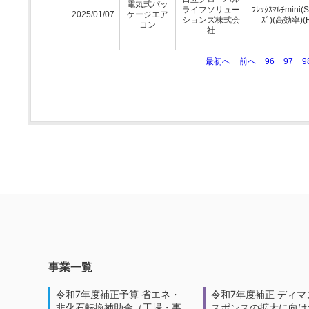
電気式パッ
ライフソリュー
ﾌﾚｯｸｽﾏﾙﾁmini(
2025/01/07
ケージエア
ションズ株式会
ｽﾞ)(高効率)(
コン
社
最初へ
前へ
96
97
9
事業一覧
令和7年度補正予算 省エネ・
令和7年度補正 ディマ
非化石転換補助金（工場・事
スポンスの拡大に向けた