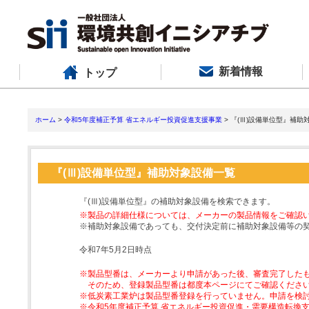
新着情報
トップ
ホーム
>
令和5年度補正予算 省エネルギー投資促進支援事業
> 『(Ⅲ)設備単位型』補助
『(Ⅲ)設備単位型』補助対象設備一覧
『(Ⅲ)設備単位型』の補助対象設備を検索できます。
※製品の詳細仕様については、メーカーの製品情報をご確認
※補助対象設備であっても、交付決定前に補助対象設備等の
令和7年5月2日時点
※製品型番は、メーカーより申請があった後、審査完了した
そのため、登録製品型番は都度本ページにてご確認くださ
※低炭素工業炉は製品型番登録を行っていません。申請を検
※令和5年度補正予算 省エネルギー投資促進・需要構造転換