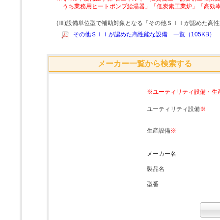
うち業務用ヒートポンプ給湯器」「低炭素工業炉」「高効
(Ⅲ)設備単位型で補助対象となる「その他ＳＩＩが認めた高
その他ＳＩＩが認めた高性能な設備 一覧（105KB）
メーカー一覧から検索する
※ユーティリティ設備・生
ユーティリティ設備
※
生産設備
※
メーカー名
製品名
型番