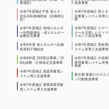
業場型）
推進事業
令和7年度補正予算 省エネ・
令和7年度補正 再エネ
非化石転換補助金（設備単位
設蓄電システム等導入
型）
業
令和7年度補正 地域エネルギ
令和7年度補正 スマー
ー利用最適化・省エネルギー
ターを活用したディマ
診断拡充事業
スポンス実証事業
令和8年度 省エネルギー設備
令和7年度補正 系統用
投資利子補給金
ステム等導入支援事業
令和8年度 ZEB実証事業／ZE
令和7年度補正 大規模
B化診断・計画策定支援事業
業用蓄電システム等導
事業
令和7年度補正 家庭用蓄電シ
東京都 家庭のゼロエ
ステム導入支援事業
ン行動推進事業
令和7年度補正 業務産業用蓄
電システム導入支援事業