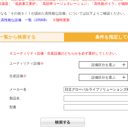
給湯器」「低炭素工業炉」「高効率コージェネレーション」「高性能ボイラ」が補
象となる「その他ＳＩＩが認めた高性能な設備」については以下よりご確認ください。
高性能な設備 一覧（105KB）
※随時更新
一覧から検索する
条件を指定して
※ユーティリティ設備・生産設備のどちらかを必ず選択してください。
ユーティリティ設備
※
設備区分を選ぶ
生産設備
※
設備区分を選ぶ
メーカー名
製品名
型番