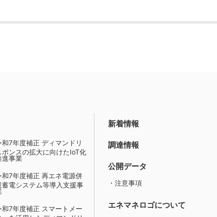
新着情報
令和7年度補正 ディマンドリ
調達情報
スポンスの拡大に向けたIoT化
推進事業
公開データ
令和7年度補正 再エネ電源併
・注意事項
設蓄電システム等導入支援事
業
エネマネロゴについて
令和7年度補正 スマートメー