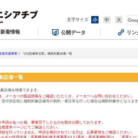
文字サイズ
小
中
大
新着情報
公開データ
リン
促進支援事業
> 『(Ⅲ)設備単位型』補助対象設備一覧
対象設備一覧
対象設備を検索できます。
は、メーカーの製品情報をご確認いただくか、メーカーへお問い合わせください。
、交付決定前に補助対象設備等の契約・発注等を行った場合は補助対象外となりま
り申請があった後、審査完了したものを順次公開しております。
は都度本ページにてご確認ください。
登録を行っていません。申請を検討されている方は、公募要領をご確認ください。
ネルギー投資促進・需要構造転換支援事業の(Ⅱ)電化・脱炭素燃転型は、「産業ヒ