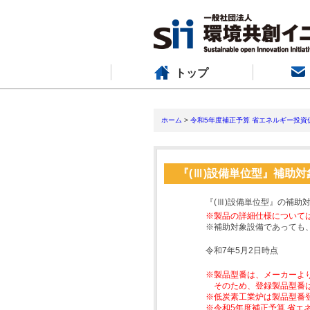
トップ
ホーム
>
令和5年度補正予算 省エネルギー投資
『(Ⅲ)設備単位型』補助
『(Ⅲ)設備単位型』の補助
※製品の詳細仕様について
※補助対象設備であっても
令和7年5月2日時点
※製品型番は、メーカーよ
そのため、登録製品型番
※低炭素工業炉は製品型番
※令和5年度補正予算 省エ