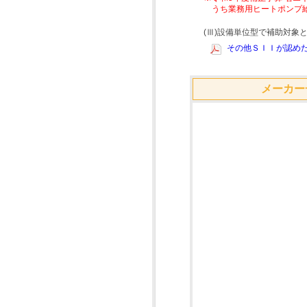
うち業務用ヒートポンプ
(Ⅲ)設備単位型で補助対
その他ＳＩＩが認めた
メーカー