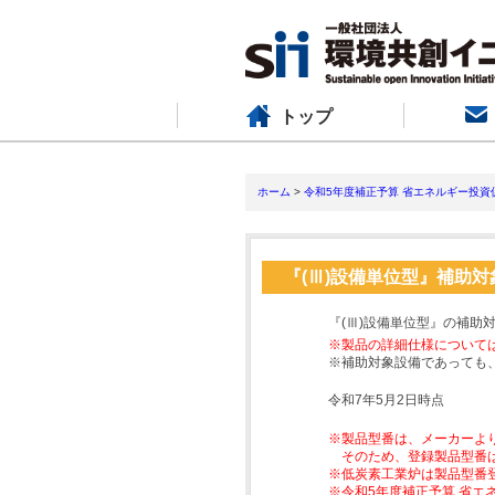
トップ
ホーム
>
令和5年度補正予算 省エネルギー投資
『(Ⅲ)設備単位型』補助
『(Ⅲ)設備単位型』の補助
※製品の詳細仕様について
※補助対象設備であっても
令和7年5月2日時点
※製品型番は、メーカーよ
そのため、登録製品型番
※低炭素工業炉は製品型番
※令和5年度補正予算 省エ