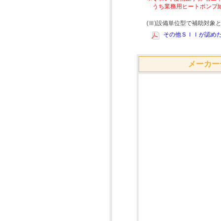
うち業務用ヒートポンプ
(Ⅲ)設備単位型で補助対
その他ＳＩＩが認めた
メーカー