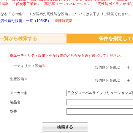
給湯器」「低炭素工業炉」「高効率コージェネレーション」「高性能ボイラ」が補
象となる「その他ＳＩＩが認めた高性能な設備」については以下よりご確認ください。
高性能な設備 一覧（105KB）
※随時更新
一覧から検索する
条件を指定して
※ユーティリティ設備・生産設備のどちらかを必ず選択してください。
ユーティリティ設備
※
設備区分を選ぶ
生産設備
※
設備区分を選ぶ
メーカー名
製品名
型番