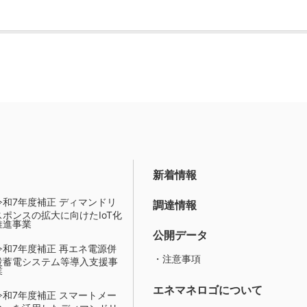
新着情報
令和7年度補正 ディマンドリ
調達情報
スポンスの拡大に向けたIoT化
推進事業
公開データ
令和7年度補正 再エネ電源併
・注意事項
設蓄電システム等導入支援事
業
エネマネロゴについて
令和7年度補正 スマートメー