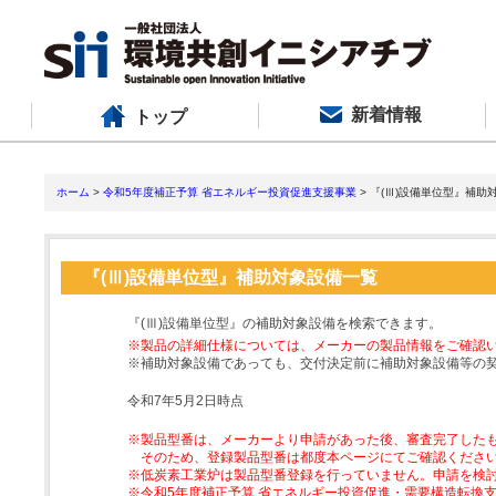
新着情報
トップ
ホーム
>
令和5年度補正予算 省エネルギー投資促進支援事業
> 『(Ⅲ)設備単位型』補助
『(Ⅲ)設備単位型』補助対象設備一覧
『(Ⅲ)設備単位型』の補助対象設備を検索できます。
※製品の詳細仕様については、メーカーの製品情報をご確認
※補助対象設備であっても、交付決定前に補助対象設備等の
令和7年5月2日時点
※製品型番は、メーカーより申請があった後、審査完了した
そのため、登録製品型番は都度本ページにてご確認くださ
※低炭素工業炉は製品型番登録を行っていません。申請を検
※令和5年度補正予算 省エネルギー投資促進・需要構造転換