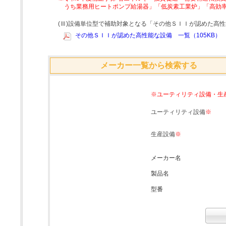
うち業務用ヒートポンプ給湯器」「低炭素工業炉」「高効
(Ⅲ)設備単位型で補助対象となる「その他ＳＩＩが認めた高
その他ＳＩＩが認めた高性能な設備 一覧（105KB）
メーカー一覧から検索する
※ユーティリティ設備・生
ユーティリティ設備
※
生産設備
※
メーカー名
製品名
型番