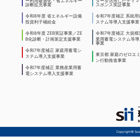
ー利用最適化・省エネルギー
ターを活用したディマ
診断拡充事業
スポンス実証事業
令和8年度 省エネルギー設備
令和7年度補正 系統用
投資利子補給金
ステム等導入支援事業
令和8年度 ZEB実証事業／ZE
令和7年度補正 大規模
B化診断・計画策定支援事業
業用蓄電システム等導
事業
令和7年度補正 家庭用蓄電シ
東京都 家庭のゼロエ
ステム導入支援事業
ン行動推進事業
令和7年度補正 業務産業用蓄
電システム導入支援事業
Copyright© Sust