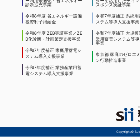
ー利用最適化・省エネルギー
ターを活用したディマ
診断拡充事業
スポンス実証事業
令和8年度 省エネルギー設備
令和7年度補正 系統用
投資利子補給金
ステム等導入支援事業
令和8年度 ZEB実証事業／ZE
令和7年度補正 大規模
B化診断・計画策定支援事業
業用蓄電システム等導
事業
令和7年度補正 家庭用蓄電シ
東京都 家庭のゼロエ
ステム導入支援事業
ン行動推進事業
令和7年度補正 業務産業用蓄
電システム導入支援事業
Copyright© Sust