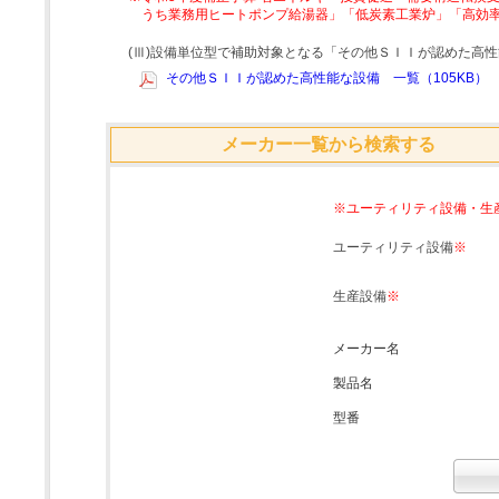
うち業務用ヒートポンプ給湯器」「低炭素工業炉」「高効
(Ⅲ)設備単位型で補助対象となる「その他ＳＩＩが認めた高
その他ＳＩＩが認めた高性能な設備 一覧（105KB）
メーカー一覧から検索する
※ユーティリティ設備・生
ユーティリティ設備
※
生産設備
※
メーカー名
製品名
型番