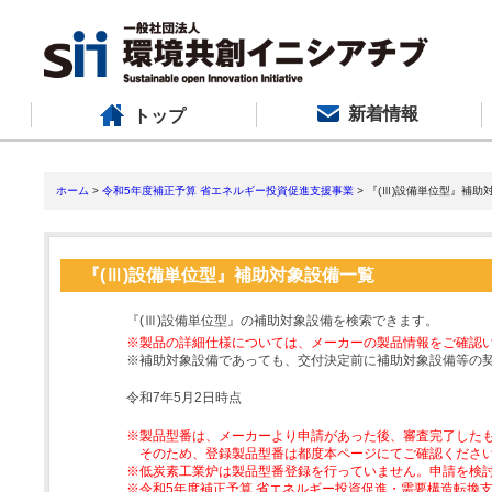
新着情報
トップ
ホーム
>
令和5年度補正予算 省エネルギー投資促進支援事業
> 『(Ⅲ)設備単位型』補助
『(Ⅲ)設備単位型』補助対象設備一覧
『(Ⅲ)設備単位型』の補助対象設備を検索できます。
※製品の詳細仕様については、メーカーの製品情報をご確認
※補助対象設備であっても、交付決定前に補助対象設備等の
令和7年5月2日時点
※製品型番は、メーカーより申請があった後、審査完了した
そのため、登録製品型番は都度本ページにてご確認くださ
※低炭素工業炉は製品型番登録を行っていません。申請を検
※令和5年度補正予算 省エネルギー投資促進・需要構造転換