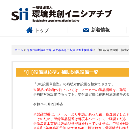
新着情報
トップ
ホーム
>
令和5年度補正予算 省エネルギー投資促進支援事業
> 『(Ⅲ)設備単位型』補助
『(Ⅲ)設備単位型』補助対象設備一覧
『(Ⅲ)設備単位型』の補助対象設備を検索できます。
※製品の詳細仕様については、メーカーの製品情報をご確認
※補助対象設備であっても、交付決定前に補助対象設備等の
令和7年5月2日時点
※製品型番は、メーカーより申請があった後、審査完了した
そのため、登録製品型番は都度本ページにてご確認くださ
※低炭素工業炉は製品型番登録を行っていません。申請を検
※令和5年度補正予算 省エネルギー投資促進・需要構造転換