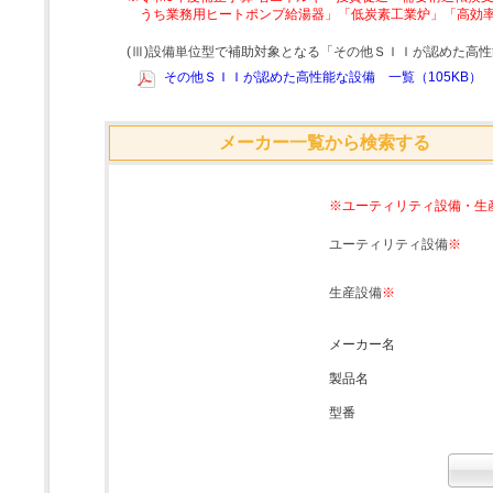
うち業務用ヒートポンプ給湯器」「低炭素工業炉」「高効
(Ⅲ)設備単位型で補助対象となる「その他ＳＩＩが認めた高
その他ＳＩＩが認めた高性能な設備 一覧（105KB）
メーカー一覧から検索する
※ユーティリティ設備・生
ユーティリティ設備
※
生産設備
※
メーカー名
製品名
型番