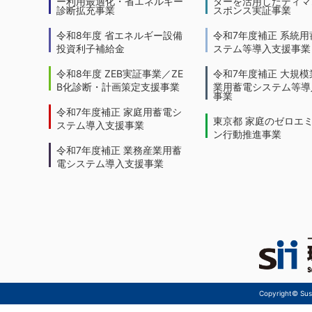
ー利用最適化・省エネルギー
ターを活用したディマ
診断拡充事業
スポンス実証事業
令和8年度 省エネルギー設備
令和7年度補正 系統用
投資利子補給金
ステム等導入支援事業
令和8年度 ZEB実証事業／ZE
令和7年度補正 大規模
B化診断・計画策定支援事業
業用蓄電システム等導
事業
令和7年度補正 家庭用蓄電シ
東京都 家庭のゼロエ
ステム導入支援事業
ン行動推進事業
令和7年度補正 業務産業用蓄
電システム導入支援事業
Copyright© Sust