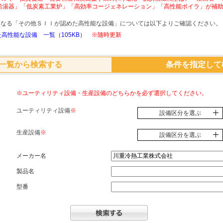
給湯器」「低炭素工業炉」「高効率コージェネレーション」「高性能ボイラ」が補
象となる「その他ＳＩＩが認めた高性能な設備」については以下よりご確認ください。
高性能な設備 一覧（105KB）
※随時更新
一覧から検索する
条件を指定して
※ユーティリティ設備・生産設備のどちらかを必ず選択してください。
ユーティリティ設備
※
設備区分を選ぶ
生産設備
※
設備区分を選ぶ
メーカー名
製品名
型番