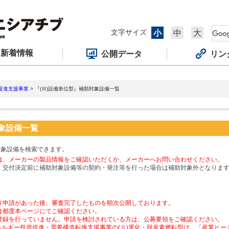
文字サイズ
小
中
大
新着情報
公開データ
リン
促進支援事業
> 『(Ⅲ)設備単位型』補助対象設備一覧
対象設備一覧
対象設備を検索できます。
は、メーカーの製品情報をご確認いただくか、メーカーへお問い合わせください。
、交付決定前に補助対象設備等の契約・発注等を行った場合は補助対象外となりま
り申請があった後、審査完了したものを順次公開しております。
は都度本ページにてご確認ください。
登録を行っていません。申請を検討されている方は、公募要領をご確認ください。
ネルギー投資促進・需要構造転換支援事業の(Ⅱ)電化・脱炭素燃転型は、「産業ヒ