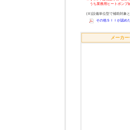
うち業務用ヒートポンプ
(Ⅲ)設備単位型で補助対
その他ＳＩＩが認めた
メーカー