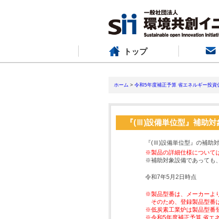
トップ
ホーム
>
令和5年度補正予算 省エネルギー投資
『(Ⅲ)設備単位型』補助
『(Ⅲ)設備単位型』の補助
※製品の詳細仕様について
※補助対象設備であっても
令和7年5月2日時点
※製品型番は、メーカーよ
そのため、登録製品型番
※低炭素工業炉は製品型番
※令和5年度補正予算 省エ