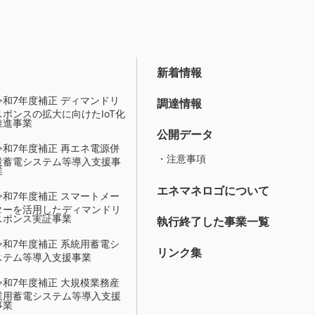
新着情報
令和7年度補正 ディマンドリ
調達情報
スポンスの拡大に向けたIoT化
推進事業
公開データ
令和7年度補正 再エネ電源併
・注意事項
設蓄電システム等導入支援事
業
エネマネロゴについて
令和7年度補正 スマートメー
ターを活用したディマンドリ
スポンス実証事業
執行終了した事業一覧
令和7年度補正 系統用蓄電シ
リンク集
ステム等導入支援事業
令和7年度補正 大規模業務産
業用蓄電システム等導入支援
事業