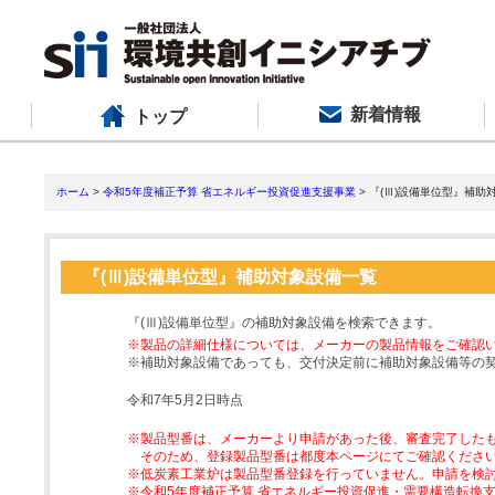
新着情報
トップ
ホーム
>
令和5年度補正予算 省エネルギー投資促進支援事業
> 『(Ⅲ)設備単位型』補助
『(Ⅲ)設備単位型』補助対象設備一覧
『(Ⅲ)設備単位型』の補助対象設備を検索できます。
※製品の詳細仕様については、メーカーの製品情報をご確認
※補助対象設備であっても、交付決定前に補助対象設備等の
令和7年5月2日時点
※製品型番は、メーカーより申請があった後、審査完了した
そのため、登録製品型番は都度本ページにてご確認くださ
※低炭素工業炉は製品型番登録を行っていません。申請を検
※令和5年度補正予算 省エネルギー投資促進・需要構造転換