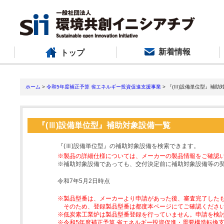
新着情報
トップ
ホーム
>
令和5年度補正予算 省エネルギー投資促進支援事業
> 『(Ⅲ)設備単位型』補助
『(Ⅲ)設備単位型』補助対象設備一覧
『(Ⅲ)設備単位型』の補助対象設備を検索できます。
※製品の詳細仕様については、メーカーの製品情報をご確認
※補助対象設備であっても、交付決定前に補助対象設備等の
令和7年5月2日時点
※製品型番は、メーカーより申請があった後、審査完了した
そのため、登録製品型番は都度本ページにてご確認くださ
※低炭素工業炉は製品型番登録を行っていません。申請を検
※令和5年度補正予算 省エネルギー投資促進・需要構造転換