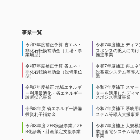
事業一覧
令和7年度補正予算 省エネ・
令和7年度補正 ディマ
非化石転換補助金（工場・事
スポンスの拡大に向けた
業場型）
推進事業
令和7年度補正予算 省エネ・
令和7年度補正 再エネ
非化石転換補助金（設備単位
設蓄電システム等導入
型）
業
令和7年度補正 地域エネルギ
令和7年度補正 スマー
ー利用最適化・省エネルギー
ターを活用したディマ
診断拡充事業
スポンス実証事業
令和8年度 省エネルギー設備
令和7年度補正 系統用
投資利子補給金
ステム等導入支援事業
令和8年度 ZEB実証事業／ZE
令和7年度補正 大規模
B化診断・計画策定支援事業
業用蓄電システム等導
事業