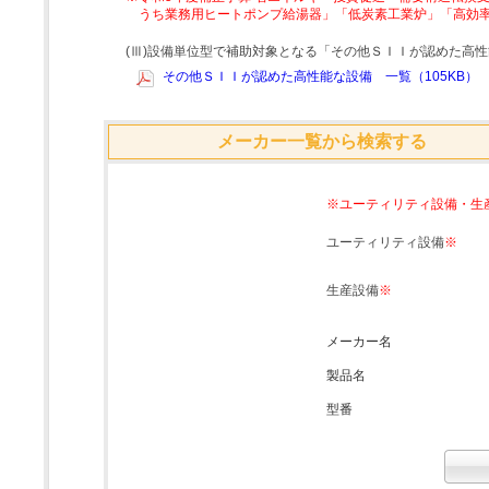
うち業務用ヒートポンプ給湯器」「低炭素工業炉」「高効
(Ⅲ)設備単位型で補助対象となる「その他ＳＩＩが認めた高
その他ＳＩＩが認めた高性能な設備 一覧（105KB）
メーカー一覧から検索する
※ユーティリティ設備・生
ユーティリティ設備
※
生産設備
※
メーカー名
製品名
型番