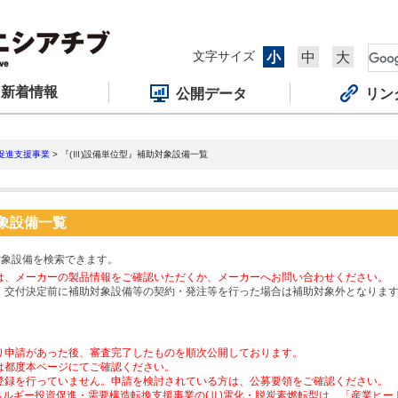
文字サイズ
小
中
大
新着情報
公開データ
リン
促進支援事業
> 『(Ⅲ)設備単位型』補助対象設備一覧
対象設備一覧
対象設備を検索できます。
は、メーカーの製品情報をご確認いただくか、メーカーへお問い合わせください。
、交付決定前に補助対象設備等の契約・発注等を行った場合は補助対象外となりま
り申請があった後、審査完了したものを順次公開しております。
は都度本ページにてご確認ください。
登録を行っていません。申請を検討されている方は、公募要領をご確認ください。
ネルギー投資促進・需要構造転換支援事業の(Ⅱ)電化・脱炭素燃転型は、「産業ヒ