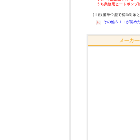
うち業務用ヒートポンプ
(Ⅲ)設備単位型で補助対
その他ＳＩＩが認めた
メーカー