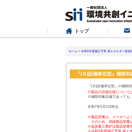
トップ
ホーム
>
令和5年度補正予算 省エネルギー投資
『(Ⅲ)設備単位型』補助
『(Ⅲ)設備単位型』の補助
※製品の詳細仕様について
※補助対象設備であっても
令和7年5月2日時点
※製品型番は、メーカーよ
そのため、登録製品型番
※低炭素工業炉は製品型番
※令和5年度補正予算 省エ