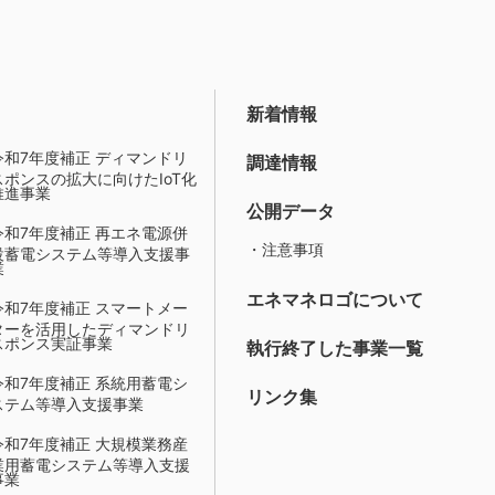
新着情報
令和7年度補正 ディマンドリ
調達情報
スポンスの拡大に向けたIoT化
推進事業
公開データ
令和7年度補正 再エネ電源併
・注意事項
設蓄電システム等導入支援事
業
エネマネロゴについて
令和7年度補正 スマートメー
ターを活用したディマンドリ
スポンス実証事業
執行終了した事業一覧
令和7年度補正 系統用蓄電シ
リンク集
ステム等導入支援事業
令和7年度補正 大規模業務産
業用蓄電システム等導入支援
事業