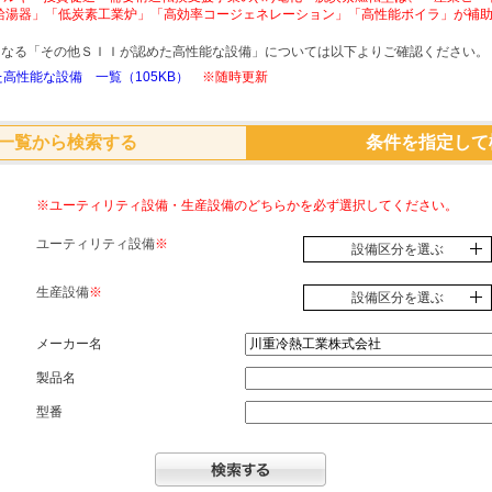
給湯器」「低炭素工業炉」「高効率コージェネレーション」「高性能ボイラ」が補
象となる「その他ＳＩＩが認めた高性能な設備」については以下よりご確認ください。
高性能な設備 一覧（105KB）
※随時更新
一覧から検索する
条件を指定して
※ユーティリティ設備・生産設備のどちらかを必ず選択してください。
ユーティリティ設備
※
設備区分を選ぶ
生産設備
※
設備区分を選ぶ
メーカー名
製品名
型番