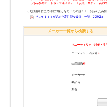
うち業務用ヒートポンプ給湯器」「低炭素工業炉」「高効
(Ⅲ)設備単位型で補助対象となる「その他ＳＩＩが認めた高
その他ＳＩＩが認めた高性能な設備 一覧（105KB）
メーカー一覧から検索する
※ユーティリティ設備・生
ユーティリティ設備
※
生産設備
※
メーカー名
製品名
型番