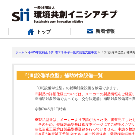
新着情報
トップ
ホーム
>
令和5年度補正予算 省エネルギー投資促進支援事業
> 『(Ⅲ)設備単位型』補助
『(Ⅲ)設備単位型』補助対象設備一覧
『(Ⅲ)設備単位型』の補助対象設備を検索できます。
※製品の詳細仕様については、メーカーの製品情報をご確認
※補助対象設備であっても、交付決定前に補助対象設備等の
令和7年5月2日時点
※製品型番は、メーカーより申請があった後、審査完了した
そのため、登録製品型番は都度本ページにてご確認くださ
※低炭素工業炉は製品型番登録を行っていません。申請を検
※令和5年度補正予算 省エネルギー投資促進・需要構造転換