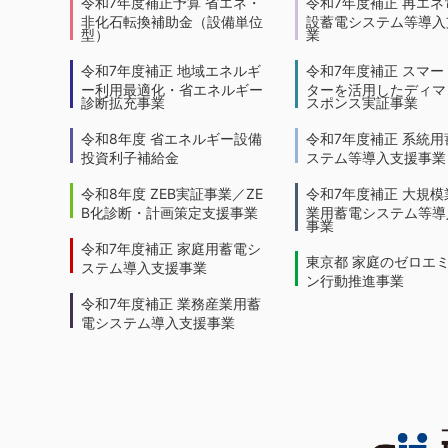
令和7年度補正予算 省エネ・
令和7年度補正 再エネ
非化石転換補助金（設備単位
設蓄電システム等導入
型）
業
令和7年度補正 地域エネルギ
令和7年度補正 スマー
ー利用最適化・省エネルギー
ターを活用したディマ
診断拡充事業
スポンス実証事業
令和8年度 省エネルギー設備
令和7年度補正 系統用
投資利子補給金
ステム等導入支援事業
令和8年度 ZEB実証事業／ZE
令和7年度補正 大規模
B化診断・計画策定支援事業
業用蓄電システム等導
事業
令和7年度補正 家庭用蓄電シ
東京都 家庭のゼロエ
ステム導入支援事業
ン行動推進事業
令和7年度補正 業務産業用蓄
電システム導入支援事業