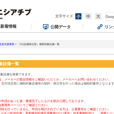
文字サイズ
小
中
大
新着情報
公開データ
リン
促進支援事業
> 『(Ⅲ)設備単位型』補助対象設備一覧
対象設備一覧
対象設備を検索できます。
は、メーカーの製品情報をご確認いただくか、メーカーへお問い合わせください。
、交付決定前に補助対象設備等の契約・発注等を行った場合は補助対象外となりま
り申請があった後、審査完了したものを順次公開しております。
は都度本ページにてご確認ください。
登録を行っていません。申請を検討されている方は、公募要領をご確認ください。
ネルギー投資促進・需要構造転換支援事業の(Ⅱ)電化・脱炭素燃転型は、「産業ヒ