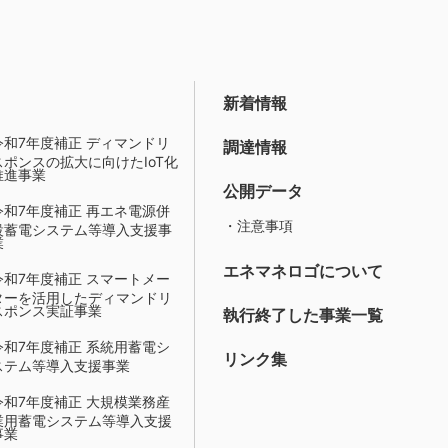
新着情報
令和7年度補正 ディマンドリ
調達情報
スポンスの拡大に向けたIoT化
推進事業
公開データ
令和7年度補正 再エネ電源併
・注意事項
設蓄電システム等導入支援事
業
エネマネロゴについて
令和7年度補正 スマートメー
ターを活用したディマンドリ
スポンス実証事業
執行終了した事業一覧
令和7年度補正 系統用蓄電シ
リンク集
ステム等導入支援事業
令和7年度補正 大規模業務産
業用蓄電システム等導入支援
事業