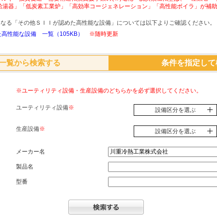
給湯器」「低炭素工業炉」「高効率コージェネレーション」「高性能ボイラ」が補
象となる「その他ＳＩＩが認めた高性能な設備」については以下よりご確認ください。
高性能な設備 一覧（105KB）
※随時更新
一覧から検索する
条件を指定して
※ユーティリティ設備・生産設備のどちらかを必ず選択してください。
ユーティリティ設備
※
設備区分を選ぶ
生産設備
※
設備区分を選ぶ
メーカー名
製品名
型番