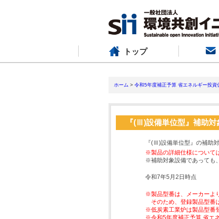
トップ
ホーム
>
令和5年度補正予算 省エネルギー投資
『(Ⅲ)設備単位型』補助
『(Ⅲ)設備単位型』の補助
※製品の詳細仕様について
※補助対象設備であっても
令和7年5月2日時点
※製品型番は、メーカーよ
そのため、登録製品型番
※低炭素工業炉は製品型番
※令和5年度補正予算 省エ