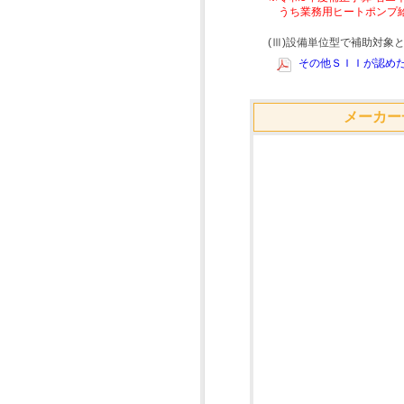
うち業務用ヒートポンプ
(Ⅲ)設備単位型で補助対
その他ＳＩＩが認めた
メーカー