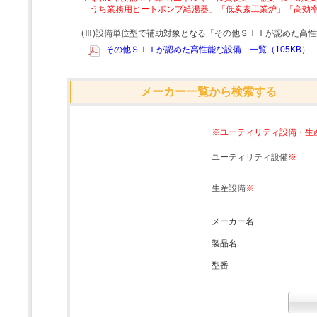
うち業務用ヒートポンプ給湯器」「低炭素工業炉」「高効
(Ⅲ)設備単位型で補助対象となる「その他ＳＩＩが認めた高
その他ＳＩＩが認めた高性能な設備 一覧（105KB）
メーカー一覧から検索する
※ユーティリティ設備・生
ユーティリティ設備
※
生産設備
※
メーカー名
製品名
型番