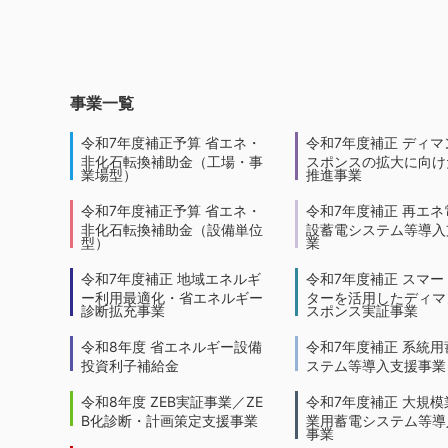
事業一覧
令和7年度補正予算 省エネ・
令和7年度補正 ディマ
非化石転換補助金（工場・事
スポンスの拡大に向けた
業場型）
推進事業
令和7年度補正予算 省エネ・
令和7年度補正 再エネ
非化石転換補助金（設備単位
設蓄電システム等導入
型）
業
令和7年度補正 地域エネルギ
令和7年度補正 スマー
ー利用最適化・省エネルギー
ターを活用したディマ
診断拡充事業
スポンス実証事業
令和8年度 省エネルギー設備
令和7年度補正 系統用
投資利子補給金
ステム等導入支援事業
令和8年度 ZEB実証事業／ZE
令和7年度補正 大規模
B化診断・計画策定支援事業
業用蓄電システム等導
事業