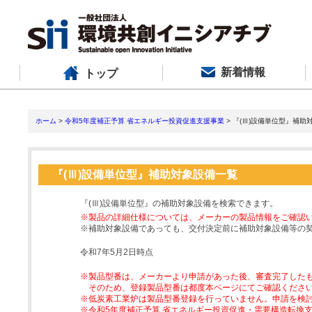
新着情報
トップ
ホーム
>
令和5年度補正予算 省エネルギー投資促進支援事業
> 『(Ⅲ)設備単位型』補助
『(Ⅲ)設備単位型』補助対象設備一覧
『(Ⅲ)設備単位型』の補助対象設備を検索できます。
※製品の詳細仕様については、メーカーの製品情報をご確認
※補助対象設備であっても、交付決定前に補助対象設備等の
令和7年5月2日時点
※製品型番は、メーカーより申請があった後、審査完了した
そのため、登録製品型番は都度本ページにてご確認くださ
※低炭素工業炉は製品型番登録を行っていません。申請を検
※令和5年度補正予算 省エネルギー投資促進・需要構造転換