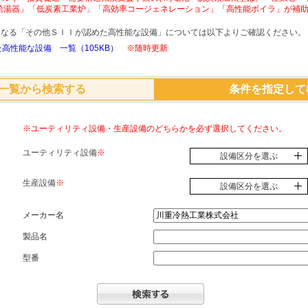
給湯器」「低炭素工業炉」「高効率コージェネレーション」「高性能ボイラ」が補
象となる「その他ＳＩＩが認めた高性能な設備」については以下よりご確認ください。
高性能な設備 一覧（105KB）
※随時更新
一覧から検索する
条件を指定して
※ユーティリティ設備・生産設備のどちらかを必ず選択してください。
ユーティリティ設備
※
設備区分を選ぶ
生産設備
※
設備区分を選ぶ
メーカー名
製品名
型番