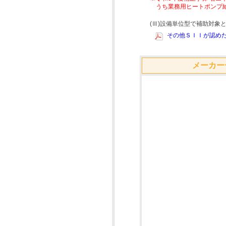
うち業務用ヒートポンプ
(Ⅲ)設備単位型で補助対
その他ＳＩＩが認めた
メーカー