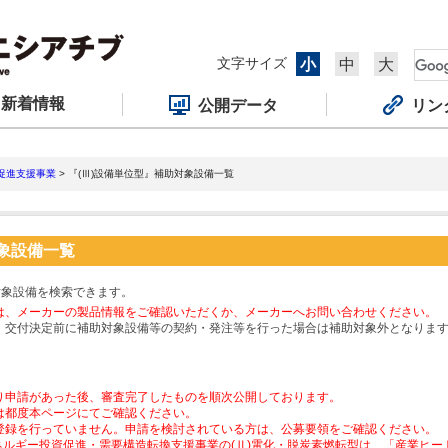
文字サイズ
小
中
大
新着情報
公開データ
リン
促進支援事業
> 『(Ⅲ)設備単位型』補助対象設備一覧
対象設備一覧
対象設備を検索できます。
は、メーカーの製品情報をご確認いただくか、メーカーへお問い合わせください。
、交付決定前に補助対象設備等の契約・発注等を行った場合は補助対象外となりま
り申請があった後、審査完了したものを順次公開しております。
は都度本ページにてご確認ください。
登録を行っていません。申請を検討されている方は、公募要領をご確認ください。
ネルギー投資促進・需要構造転換支援事業の(Ⅱ)電化・脱炭素燃転型は、「産業ヒ