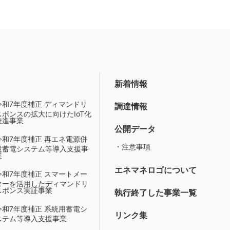
新着情報
令和7年度補正 ディマンドリ
調達情報
スポンスの拡大に向けたIoT化
推進事業
公開データ
令和7年度補正 再エネ電源併
・注意事項
設蓄電システム等導入支援事
業
エネマネロゴについて
令和7年度補正 スマートメー
ターを活用したディマンドリ
スポンス実証事業
執行終了した事業一覧
令和7年度補正 系統用蓄電シ
リンク集
ステム等導入支援事業