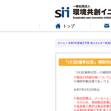
トップ
ホーム
>
令和5年度補正予算 省エネルギー投資
『(Ⅲ)設備単位型』補助
『(Ⅲ)設備単位型』の補助
※製品の詳細仕様について
※補助対象設備であっても
令和7年5月2日時点
※製品型番は、メーカーよ
そのため、登録製品型番
※低炭素工業炉は製品型番
※令和5年度補正予算 省エ