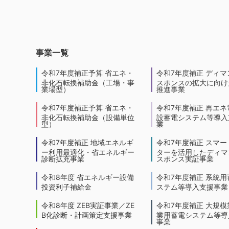
事業一覧
令和7年度補正予算 省エネ・
令和7年度補正 ディマ
非化石転換補助金（工場・事
スポンスの拡大に向けた
業場型）
推進事業
令和7年度補正予算 省エネ・
令和7年度補正 再エネ
非化石転換補助金（設備単位
設蓄電システム等導入
型）
業
令和7年度補正 地域エネルギ
令和7年度補正 スマー
ー利用最適化・省エネルギー
ターを活用したディマ
診断拡充事業
スポンス実証事業
令和8年度 省エネルギー設備
令和7年度補正 系統用
投資利子補給金
ステム等導入支援事業
令和8年度 ZEB実証事業／ZE
令和7年度補正 大規模
B化診断・計画策定支援事業
業用蓄電システム等導
事業