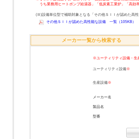
うち業務用ヒートポンプ給湯器」「低炭素工業炉」「高効
(Ⅲ)設備単位型で補助対象となる「その他ＳＩＩが認めた高
その他ＳＩＩが認めた高性能な設備 一覧（105KB）
メーカー一覧から検索する
※ユーティリティ設備・生
ユーティリティ設備
※
生産設備
※
メーカー名
製品名
型番