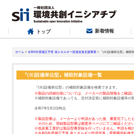
新着情報
トップ
ホーム
>
令和5年度補正予算 省エネルギー投資促進支援事業
> 『(Ⅲ)設備単位型』補助
『(Ⅲ)設備単位型』補助対象設備一覧
『(Ⅲ)設備単位型』の補助対象設備を検索できます。
※製品の詳細仕様については、メーカーの製品情報をご確認
※補助対象設備であっても、交付決定前に補助対象設備等の
令和7年5月2日時点
※製品型番は、メーカーより申請があった後、審査完了した
そのため、登録製品型番は都度本ページにてご確認くださ
※低炭素工業炉は製品型番登録を行っていません。申請を検
※令和5年度補正予算 省エネルギー投資促進・需要構造転換