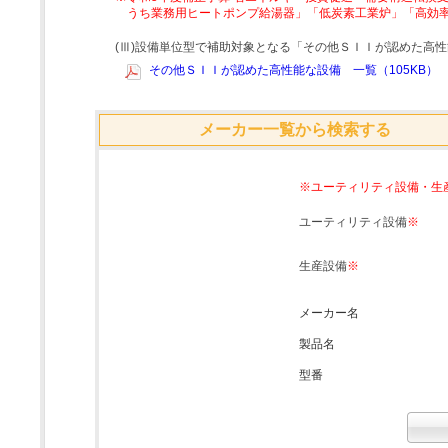
うち業務用ヒートポンプ給湯器」「低炭素工業炉」「高効
(Ⅲ)設備単位型で補助対象となる「その他ＳＩＩが認めた高
その他ＳＩＩが認めた高性能な設備 一覧（105KB）
メーカー一覧から検索する
※ユーティリティ設備・生
ユーティリティ設備
※
生産設備
※
メーカー名
製品名
型番