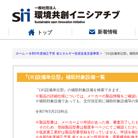
新着情報
トップ
ホーム
>
令和5年度補正予算 省エネルギー投資促進支援事業
> 『(Ⅲ)設備単位型』補助
『(Ⅲ)設備単位型』補助対象設備一覧
『(Ⅲ)設備単位型』の補助対象設備を検索できます。
※製品の詳細仕様については、メーカーの製品情報をご確認
※補助対象設備であっても、交付決定前に補助対象設備等の
令和7年5月2日時点
※製品型番は、メーカーより申請があった後、審査完了した
そのため、登録製品型番は都度本ページにてご確認くださ
※低炭素工業炉は製品型番登録を行っていません。申請を検
※令和5年度補正予算 省エネルギー投資促進・需要構造転換