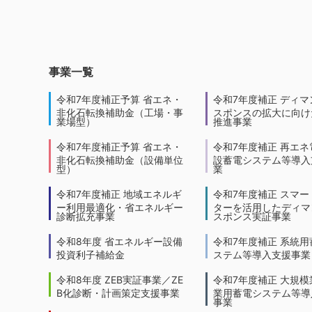
事業一覧
令和7年度補正予算 省エネ・
令和7年度補正 ディマ
非化石転換補助金（工場・事
スポンスの拡大に向けた
業場型）
推進事業
令和7年度補正予算 省エネ・
令和7年度補正 再エネ
非化石転換補助金（設備単位
設蓄電システム等導入
型）
業
令和7年度補正 地域エネルギ
令和7年度補正 スマー
ー利用最適化・省エネルギー
ターを活用したディマ
診断拡充事業
スポンス実証事業
令和8年度 省エネルギー設備
令和7年度補正 系統用
投資利子補給金
ステム等導入支援事業
令和8年度 ZEB実証事業／ZE
令和7年度補正 大規模
B化診断・計画策定支援事業
業用蓄電システム等導
事業