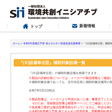
新着情報
トップ
ホーム
>
令和5年度補正予算 省エネルギー投資促進支援事業
> 『(Ⅲ)設備単位型』補助
『(Ⅲ)設備単位型』補助対象設備一覧
『(Ⅲ)設備単位型』の補助対象設備を検索できます。
※製品の詳細仕様については、メーカーの製品情報をご確認
※補助対象設備であっても、交付決定前に補助対象設備等の
令和7年5月2日時点
※製品型番は、メーカーより申請があった後、審査完了した
そのため、登録製品型番は都度本ページにてご確認くださ
※低炭素工業炉は製品型番登録を行っていません。申請を検
※令和5年度補正予算 省エネルギー投資促進・需要構造転換