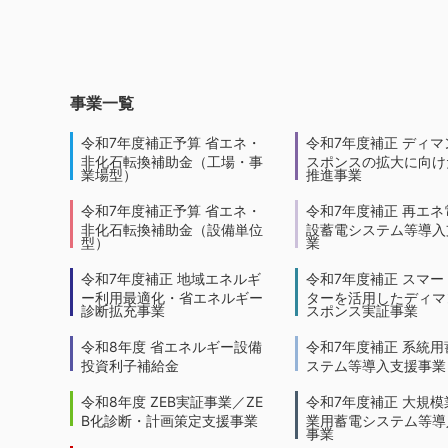
事業一覧
令和7年度補正予算 省エネ・
令和7年度補正 ディマ
非化石転換補助金（工場・事
スポンスの拡大に向けた
業場型）
推進事業
令和7年度補正予算 省エネ・
令和7年度補正 再エネ
非化石転換補助金（設備単位
設蓄電システム等導入
型）
業
令和7年度補正 地域エネルギ
令和7年度補正 スマー
ー利用最適化・省エネルギー
ターを活用したディマ
診断拡充事業
スポンス実証事業
令和8年度 省エネルギー設備
令和7年度補正 系統用
投資利子補給金
ステム等導入支援事業
令和8年度 ZEB実証事業／ZE
令和7年度補正 大規模
B化診断・計画策定支援事業
業用蓄電システム等導
事業