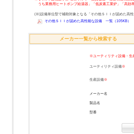
うち業務用ヒートポンプ給湯器」「低炭素工業炉」「高効
(Ⅲ)設備単位型で補助対象となる「その他ＳＩＩが認めた高
その他ＳＩＩが認めた高性能な設備 一覧（105KB）
メーカー一覧から検索する
※ユーティリティ設備・生
ユーティリティ設備
※
生産設備
※
メーカー名
製品名
型番