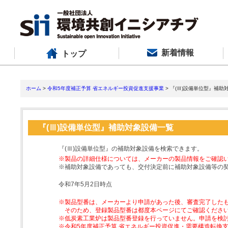
新着情報
トップ
ホーム
>
令和5年度補正予算 省エネルギー投資促進支援事業
> 『(Ⅲ)設備単位型』補助
『(Ⅲ)設備単位型』補助対象設備一覧
『(Ⅲ)設備単位型』の補助対象設備を検索できます。
※製品の詳細仕様については、メーカーの製品情報をご確認
※補助対象設備であっても、交付決定前に補助対象設備等の
令和7年5月2日時点
※製品型番は、メーカーより申請があった後、審査完了した
そのため、登録製品型番は都度本ページにてご確認くださ
※低炭素工業炉は製品型番登録を行っていません。申請を検
※令和5年度補正予算 省エネルギー投資促進・需要構造転換