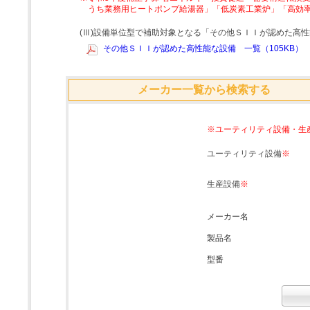
うち業務用ヒートポンプ給湯器」「低炭素工業炉」「高効
(Ⅲ)設備単位型で補助対象となる「その他ＳＩＩが認めた高
その他ＳＩＩが認めた高性能な設備 一覧（105KB）
メーカー一覧から検索する
※ユーティリティ設備・生
ユーティリティ設備
※
生産設備
※
メーカー名
製品名
型番