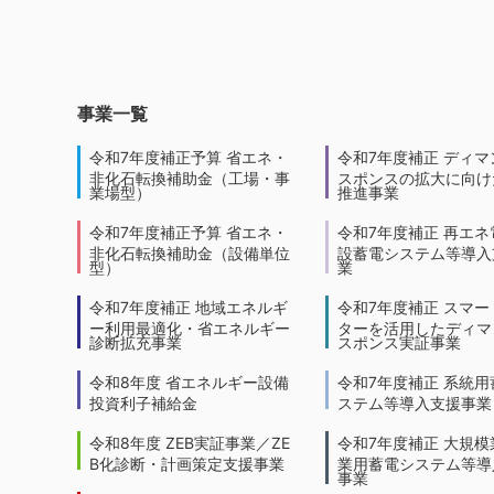
事業一覧
令和7年度補正予算 省エネ・
令和7年度補正 ディマ
非化石転換補助金（工場・事
スポンスの拡大に向けた
業場型）
推進事業
令和7年度補正予算 省エネ・
令和7年度補正 再エネ
非化石転換補助金（設備単位
設蓄電システム等導入
型）
業
令和7年度補正 地域エネルギ
令和7年度補正 スマー
ー利用最適化・省エネルギー
ターを活用したディマ
診断拡充事業
スポンス実証事業
令和8年度 省エネルギー設備
令和7年度補正 系統用
投資利子補給金
ステム等導入支援事業
令和8年度 ZEB実証事業／ZE
令和7年度補正 大規模
B化診断・計画策定支援事業
業用蓄電システム等導
事業