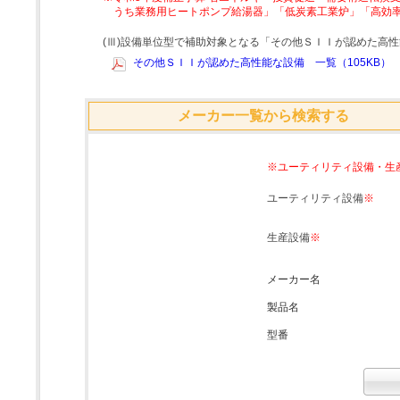
うち業務用ヒートポンプ給湯器」「低炭素工業炉」「高効
(Ⅲ)設備単位型で補助対象となる「その他ＳＩＩが認めた高
その他ＳＩＩが認めた高性能な設備 一覧（105KB）
メーカー一覧から検索する
※ユーティリティ設備・生
ユーティリティ設備
※
生産設備
※
メーカー名
製品名
型番