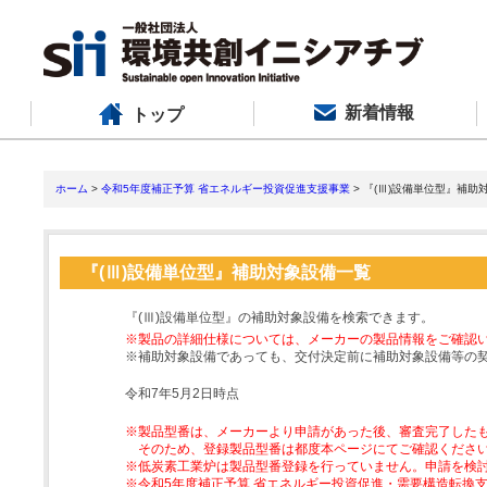
新着情報
トップ
ホーム
>
令和5年度補正予算 省エネルギー投資促進支援事業
> 『(Ⅲ)設備単位型』補助
『(Ⅲ)設備単位型』補助対象設備一覧
『(Ⅲ)設備単位型』の補助対象設備を検索できます。
※製品の詳細仕様については、メーカーの製品情報をご確認
※補助対象設備であっても、交付決定前に補助対象設備等の
令和7年5月2日時点
※製品型番は、メーカーより申請があった後、審査完了した
そのため、登録製品型番は都度本ページにてご確認くださ
※低炭素工業炉は製品型番登録を行っていません。申請を検
※令和5年度補正予算 省エネルギー投資促進・需要構造転換