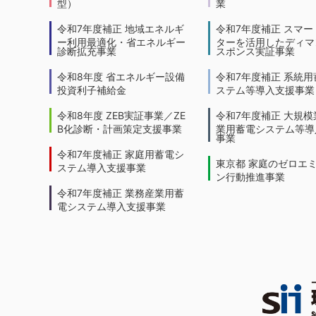
型）
業
令和7年度補正 地域エネルギ
令和7年度補正 スマー
ー利用最適化・省エネルギー
ターを活用したディマ
診断拡充事業
スポンス実証事業
令和8年度 省エネルギー設備
令和7年度補正 系統用
投資利子補給金
ステム等導入支援事業
令和8年度 ZEB実証事業／ZE
令和7年度補正 大規模
B化診断・計画策定支援事業
業用蓄電システム等導
事業
令和7年度補正 家庭用蓄電シ
東京都 家庭のゼロエ
ステム導入支援事業
ン行動推進事業
令和7年度補正 業務産業用蓄
電システム導入支援事業