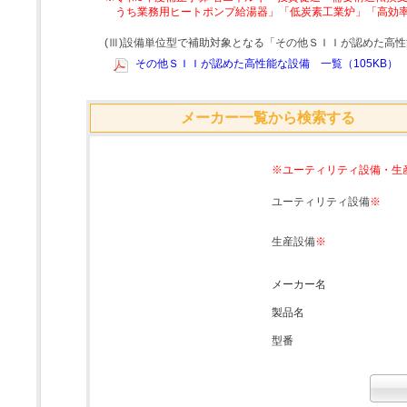
うち業務用ヒートポンプ給湯器」「低炭素工業炉」「高効
(Ⅲ)設備単位型で補助対象となる「その他ＳＩＩが認めた高
その他ＳＩＩが認めた高性能な設備 一覧（105KB）
メーカー一覧から検索する
※ユーティリティ設備・生
ユーティリティ設備
※
生産設備
※
メーカー名
製品名
型番