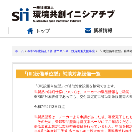
新着情報
トップ
ホーム
>
令和5年度補正予算 省エネルギー投資促進支援事業
> 『(Ⅲ)設備単位型』補助
『(Ⅲ)設備単位型』補助対象設備一覧
『(Ⅲ)設備単位型』の補助対象設備を検索できます。
※製品の詳細仕様については、メーカーの製品情報をご確認
※補助対象設備であっても、交付決定前に補助対象設備等の
令和7年5月2日時点
※製品型番は、メーカーより申請があった後、審査完了した
そのため、登録製品型番は都度本ページにてご確認くださ
※低炭素工業炉は製品型番登録を行っていません。申請を検
※令和5年度補正予算 省エネルギー投資促進・需要構造転換