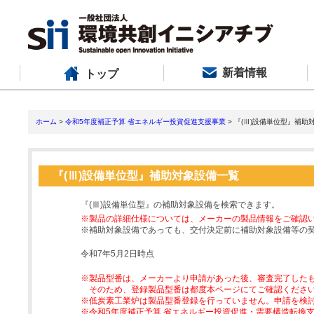
新着情報
トップ
ホーム
>
令和5年度補正予算 省エネルギー投資促進支援事業
> 『(Ⅲ)設備単位型』補助
『(Ⅲ)設備単位型』補助対象設備一覧
『(Ⅲ)設備単位型』の補助対象設備を検索できます。
※製品の詳細仕様については、メーカーの製品情報をご確認
※補助対象設備であっても、交付決定前に補助対象設備等の
令和7年5月2日時点
※製品型番は、メーカーより申請があった後、審査完了した
そのため、登録製品型番は都度本ページにてご確認くださ
※低炭素工業炉は製品型番登録を行っていません。申請を検
※令和5年度補正予算 省エネルギー投資促進・需要構造転換