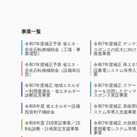
事業一覧
令和7年度補正予算 省エネ・
令和7年度補正 ディマ
非化石転換補助金（工場・事
スポンスの拡大に向けた
業場型）
推進事業
令和7年度補正予算 省エネ・
令和7年度補正 再エネ
非化石転換補助金（設備単位
設蓄電システム等導入
型）
業
令和7年度補正 地域エネルギ
令和7年度補正 スマー
ー利用最適化・省エネルギー
ターを活用したディマ
診断拡充事業
スポンス実証事業
令和8年度 省エネルギー設備
令和7年度補正 系統用
投資利子補給金
ステム等導入支援事業
令和8年度 ZEB実証事業／ZE
令和7年度補正 大規模
B化診断・計画策定支援事業
業用蓄電システム等導
事業