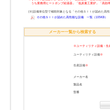
うち業務用ヒートポンプ給湯器」「低炭素工業炉」「高効
(Ⅲ)設備単位型で補助対象となる「その他ＳＩＩが認めた高
その他ＳＩＩが認めた高性能な設備 一覧（105KB）
メーカー一覧から検索する
※ユーティリティ設備・生
ユーティリティ設備
※
生産設備
※
メーカー名
製品名
型番