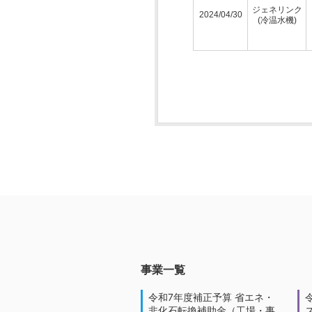
ジェネリンク
2024/04/30
(冷温水機)
事業一覧
令和7年度補正予算 省エネ・
非化石転換補助金（工場・事