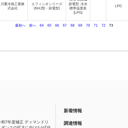
川重冷熱工業株
エフィシオシリーズ
節電型･冷水
LPG
式会社
(NHJ型・節電型)
標準温度差
[LPG]
最初へ
前へ
64
65
66
67
68
69
70
71
72
73
新着情報
令和7年度補正 ディマンドリ
調達情報
スポンスの拡大に向けたIoT化