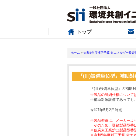
トップ
ホーム
>
令和5年度補正予算 省エネルギー投資
『(Ⅲ)設備単位型』補助
『(Ⅲ)設備単位型』の補助
※製品の詳細仕様について
※補助対象設備であっても
令和7年5月2日時点
※製品型番は、メーカーよ
そのため、登録製品型番
※低炭素工業炉は製品型番
※令和5年度補正予算 省エ