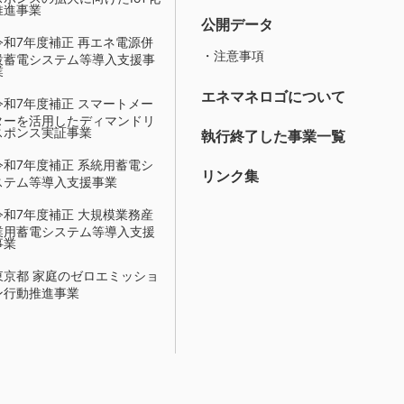
推進事業
公開データ
令和7年度補正 再エネ電源併
・注意事項
設蓄電システム等導入支援事
業
エネマネロゴについて
令和7年度補正 スマートメー
ターを活用したディマンドリ
スポンス実証事業
執行終了した事業一覧
令和7年度補正 系統用蓄電シ
リンク集
ステム等導入支援事業
令和7年度補正 大規模業務産
業用蓄電システム等導入支援
事業
東京都 家庭のゼロエミッショ
ン行動推進事業