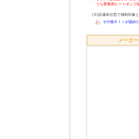
うち業務用ヒートポンプ
(Ⅲ)設備単位型で補助対
その他ＳＩＩが認めた
メーカー