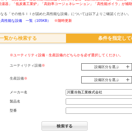
給湯器」「低炭素工業炉」「高効率コージェネレーション」「高性能ボイラ」が補
象となる「その他ＳＩＩが認めた高性能な設備」については以下よりご確認ください。
高性能な設備 一覧（105KB）
※随時更新
一覧から検索する
条件を指定して
※ユーティリティ設備・生産設備のどちらかを必ず選択してください。
ユーティリティ設備
※
設備区分を選ぶ
生産設備
※
設備区分を選ぶ
メーカー名
製品名
型番