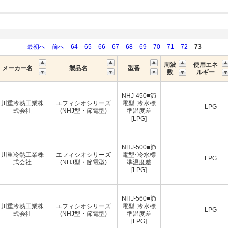
最初へ
前へ
64
65
66
67
68
69
70
71
72
73
周波
使用エネ
メーカー名
製品名
型番
数
ルギー
NHJ-450■節
川重冷熱工業株
エフィシオシリーズ
電型･冷水標
LPG
式会社
(NHJ型・節電型)
準温度差
[LPG]
NHJ-500■節
川重冷熱工業株
エフィシオシリーズ
電型･冷水標
LPG
式会社
(NHJ型・節電型)
準温度差
[LPG]
NHJ-560■節
川重冷熱工業株
エフィシオシリーズ
電型･冷水標
LPG
式会社
(NHJ型・節電型)
準温度差
[LPG]