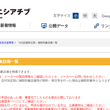
文字サイズ
小
中
大
新着情報
公開データ
リン
促進支援事業
> 『(Ⅲ)設備単位型』補助対象設備一覧
対象設備一覧
対象設備を検索できます。
は、メーカーの製品情報をご確認いただくか、メーカーへお問い合わせください。
、交付決定前に補助対象設備等の契約・発注等を行った場合は補助対象外となりま
り申請があった後、審査完了したものを順次公開しております。
は都度本ページにてご確認ください。
登録を行っていません。申請を検討されている方は、公募要領をご確認ください。
ネルギー投資促進・需要構造転換支援事業の(Ⅱ)電化・脱炭素燃転型は、「産業ヒ