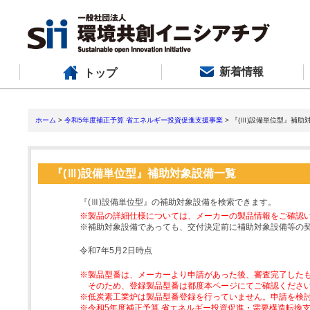
新着情報
トップ
ホーム
>
令和5年度補正予算 省エネルギー投資促進支援事業
> 『(Ⅲ)設備単位型』補助
『(Ⅲ)設備単位型』補助対象設備一覧
『(Ⅲ)設備単位型』の補助対象設備を検索できます。
※製品の詳細仕様については、メーカーの製品情報をご確認
※補助対象設備であっても、交付決定前に補助対象設備等の
令和7年5月2日時点
※製品型番は、メーカーより申請があった後、審査完了した
そのため、登録製品型番は都度本ページにてご確認くださ
※低炭素工業炉は製品型番登録を行っていません。申請を検
※令和5年度補正予算 省エネルギー投資促進・需要構造転換