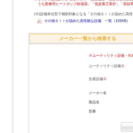
うち業務用ヒートポンプ給湯器」「低炭素工業炉」「高効
(Ⅲ)設備単位型で補助対象となる「その他ＳＩＩが認めた高
その他ＳＩＩが認めた高性能な設備 一覧（105KB）
メーカー一覧から検索する
※ユーティリティ設備・生
ユーティリティ設備
※
生産設備
※
メーカー名
製品名
型番