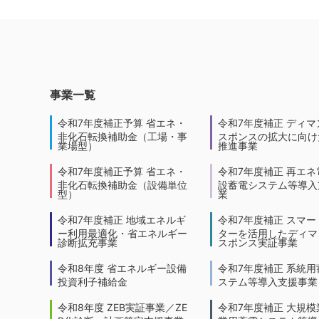
事業一覧
令和7年度補正予算 省エネ・
令和7年度補正 ディマ
非化石転換補助金（工場・事
スポンスの拡大に向けた
業場型）
推進事業
令和7年度補正予算 省エネ・
令和7年度補正 再エネ
非化石転換補助金（設備単位
設蓄電システム等導入
型）
業
令和7年度補正 地域エネルギ
令和7年度補正 スマー
ー利用最適化・省エネルギー
ターを活用したディマ
診断拡充事業
スポンス実証事業
令和8年度 省エネルギー設備
令和7年度補正 系統用
投資利子補給金
ステム等導入支援事業
令和8年度 ZEB実証事業／ZE
令和7年度補正 大規模