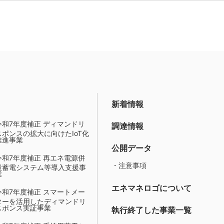
新着情報
令和7年度補正 ディマンドリ
調達情報
スポンスの拡大に向けたIoT化
推進事業
公開データ
令和7年度補正 再エネ電源併
・注意事項
設蓄電システム等導入支援事
業
エネマネロゴについて
令和7年度補正 スマートメー
ターを活用したディマンドリ
スポンス実証事業
執行終了した事業一覧