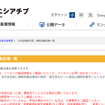
文字サイズ
小
中
大
新着情報
公開データ
リン
促進支援事業
> 『(Ⅲ)設備単位型』補助対象設備一覧
対象設備一覧
対象設備を検索できます。
は、メーカーの製品情報をご確認いただくか、メーカーへお問い合わせください。
、交付決定前に補助対象設備等の契約・発注等を行った場合は補助対象外となりま
り申請があった後、審査完了したものを順次公開しております。
は都度本ページにてご確認ください。
登録を行っていません。申請を検討されている方は、公募要領をご確認ください。
ネルギー投資促進・需要構造転換支援事業の(Ⅱ)電化・脱炭素燃転型は、「産業ヒ