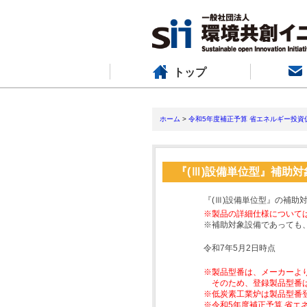
トップ
ホーム
>
令和5年度補正予算 省エネルギー投資
『(Ⅲ)設備単位型』補助
『(Ⅲ)設備単位型』の補助
※製品の詳細仕様について
※補助対象設備であっても
令和7年5月2日時点
※製品型番は、メーカーよ
そのため、登録製品型番
※低炭素工業炉は製品型番
※令和5年度補正予算 省エ