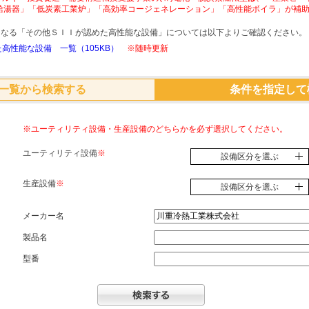
給湯器」「低炭素工業炉」「高効率コージェネレーション」「高性能ボイラ」が補
象となる「その他ＳＩＩが認めた高性能な設備」については以下よりご確認ください。
高性能な設備 一覧（105KB）
※随時更新
一覧から検索する
条件を指定して
※ユーティリティ設備・生産設備のどちらかを必ず選択してください。
ユーティリティ設備
※
設備区分を選ぶ
生産設備
※
設備区分を選ぶ
メーカー名
製品名
型番