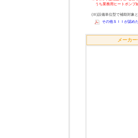
うち業務用ヒートポンプ
(Ⅲ)設備単位型で補助対
その他ＳＩＩが認めた
メーカー