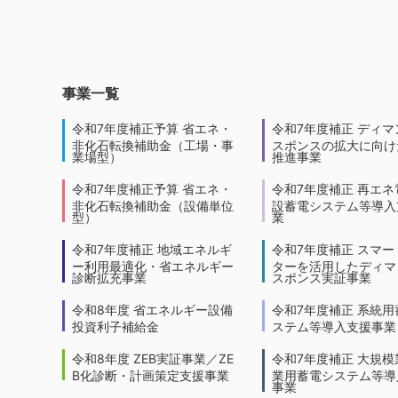
事業一覧
令和7年度補正予算 省エネ・
令和7年度補正 ディマ
非化石転換補助金（工場・事
スポンスの拡大に向けた
業場型）
推進事業
令和7年度補正予算 省エネ・
令和7年度補正 再エネ
非化石転換補助金（設備単位
設蓄電システム等導入
型）
業
令和7年度補正 地域エネルギ
令和7年度補正 スマー
ー利用最適化・省エネルギー
ターを活用したディマ
診断拡充事業
スポンス実証事業
令和8年度 省エネルギー設備
令和7年度補正 系統用
投資利子補給金
ステム等導入支援事業
令和8年度 ZEB実証事業／ZE
令和7年度補正 大規模
B化診断・計画策定支援事業
業用蓄電システム等導
事業