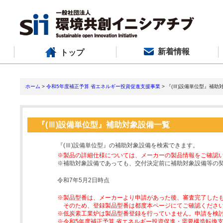
新着情報
トップ
ホーム
>
令和5年度補正予算 省エネルギー投資促進支援事業
> 『(Ⅲ)設備単位型』補助
『(Ⅲ)設備単位型』補助対象設備一覧
『(Ⅲ)設備単位型』の補助対象設備を検索できます。
※製品の詳細仕様については、メーカーの製品情報をご確認
※補助対象設備であっても、交付決定前に補助対象設備等の
令和7年5月2日時点
※製品型番は、メーカーより申請があった後、審査完了した
そのため、登録製品型番は都度本ページにてご確認くださ
※低炭素工業炉は製品型番登録を行っていません。申請を検
※令和5年度補正予算 省エネルギー投資促進・需要構造転換