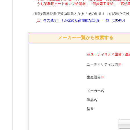
うち業務用ヒートポンプ給湯器」「低炭素工業炉」「高効
(Ⅲ)設備単位型で補助対象となる「その他ＳＩＩが認めた高
その他ＳＩＩが認めた高性能な設備 一覧（105KB）
メーカー一覧から検索する
※ユーティリティ設備・生
ユーティリティ設備
※
生産設備
※
メーカー名
製品名
型番