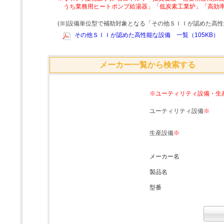
うち業務用ヒートポンプ給湯器」「低炭素工業炉」「高効
(Ⅲ)設備単位型で補助対象となる「その他ＳＩＩが認めた高
その他ＳＩＩが認めた高性能な設備 一覧（105KB）
メーカー一覧から検索する
※ユーティリティ設備・生
ユーティリティ設備
※
生産設備
※
メーカー名
製品名
型番