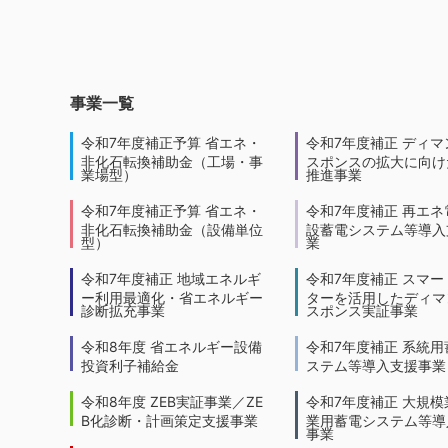
事業一覧
令和7年度補正予算 省エネ・
令和7年度補正 ディマ
非化石転換補助金（工場・事
スポンスの拡大に向けた
業場型）
推進事業
令和7年度補正予算 省エネ・
令和7年度補正 再エネ
非化石転換補助金（設備単位
設蓄電システム等導入
型）
業
令和7年度補正 地域エネルギ
令和7年度補正 スマー
ー利用最適化・省エネルギー
ターを活用したディマ
診断拡充事業
スポンス実証事業
令和8年度 省エネルギー設備
令和7年度補正 系統用
投資利子補給金
ステム等導入支援事業
令和8年度 ZEB実証事業／ZE
令和7年度補正 大規模
B化診断・計画策定支援事業
業用蓄電システム等導
事業