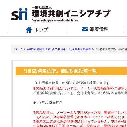
新着情報
トップ
ホーム
>
令和5年度補正予算 省エネルギー投資促進支援事業
> 『(Ⅲ)設備単位型』補助
『(Ⅲ)設備単位型』補助対象設備一覧
『(Ⅲ)設備単位型』の補助対象設備を検索できます。
※製品の詳細仕様については、メーカーの製品情報をご確認
※補助対象設備であっても、交付決定前に補助対象設備等の
令和7年5月2日時点
※製品型番は、メーカーより申請があった後、審査完了した
そのため、登録製品型番は都度本ページにてご確認くださ
※低炭素工業炉は製品型番登録を行っていません。申請を検
※令和5年度補正予算 省エネルギー投資促進・需要構造転換