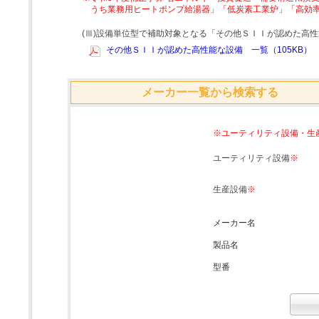
うち業務用ヒートポンプ給湯器」「低炭素工業炉」「高効
(Ⅲ)設備単位型で補助対象となる「その他ＳＩＩが認めた高
その他ＳＩＩが認めた高性能な設備 一覧（105KB）
メーカー一覧から検索する
※ユーティリティ設備・生
ユーティリティ設備
※
生産設備
※
メーカー名
製品名
型番