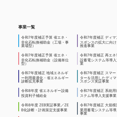
事業一覧
令和7年度補正予算 省エネ・
令和7年度補正 ディマ
非化石転換補助金（工場・事
スポンスの拡大に向けた
業場型）
推進事業
令和7年度補正予算 省エネ・
令和7年度補正 再エネ
非化石転換補助金（設備単位
設蓄電システム等導入
型）
業
令和7年度補正 地域エネルギ
令和7年度補正 スマー
ー利用最適化・省エネルギー
ターを活用したディマ
診断拡充事業
スポンス実証事業
令和8年度 省エネルギー設備
令和7年度補正 系統用
投資利子補給金
ステム等導入支援事業
令和8年度 ZEB実証事業／ZE
令和7年度補正 大規模
B化診断・計画策定支援事業
業用蓄電システム等導
事業