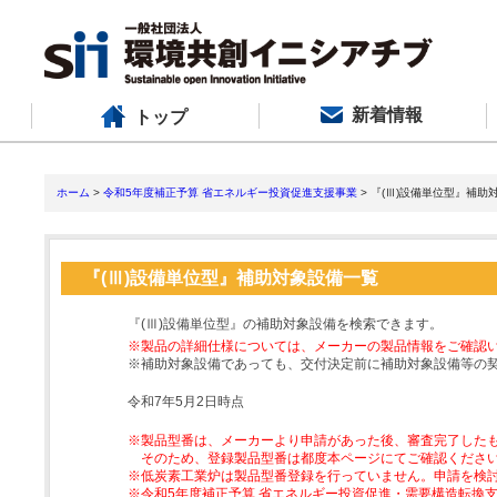
新着情報
トップ
ホーム
>
令和5年度補正予算 省エネルギー投資促進支援事業
> 『(Ⅲ)設備単位型』補助
『(Ⅲ)設備単位型』補助対象設備一覧
『(Ⅲ)設備単位型』の補助対象設備を検索できます。
※製品の詳細仕様については、メーカーの製品情報をご確認
※補助対象設備であっても、交付決定前に補助対象設備等の
令和7年5月2日時点
※製品型番は、メーカーより申請があった後、審査完了した
そのため、登録製品型番は都度本ページにてご確認くださ
※低炭素工業炉は製品型番登録を行っていません。申請を検
※令和5年度補正予算 省エネルギー投資促進・需要構造転換