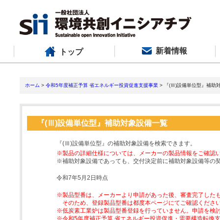
新着情報
トップ
ホーム
>
令和5年度補正予算 省エネルギー投資促進支援事業
> 『(Ⅲ)設備単位型』補助
『(Ⅲ)設備単位型』補助対象設備一覧
『(Ⅲ)設備単位型』の補助対象設備を検索できます。
※製品の詳細仕様については、メーカーの製品情報をご確認
※補助対象設備であっても、交付決定前に補助対象設備等の
令和7年5月2日時点
※製品型番は、メーカーより申請があった後、審査完了した
そのため、登録製品型番は都度本ページにてご確認くださ
※低炭素工業炉は製品型番登録を行っていません。申請を検
※令和5年度補正予算 省エネルギー投資促進・需要構造転換