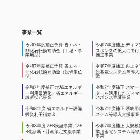
事業一覧
令和7年度補正予算 省エネ・
令和7年度補正 ディマ
非化石転換補助金（工場・事
スポンスの拡大に向けた
業場型）
推進事業
令和7年度補正予算 省エネ・
令和7年度補正 再エネ
非化石転換補助金（設備単位
設蓄電システム等導入
型）
業
令和7年度補正 地域エネルギ
令和7年度補正 スマー
ー利用最適化・省エネルギー
ターを活用したディマ
診断拡充事業
スポンス実証事業
令和8年度 省エネルギー設備
令和7年度補正 系統用
投資利子補給金
ステム等導入支援事業
令和8年度 ZEB実証事業／ZE
令和7年度補正 大規模
B化診断・計画策定支援事業
業用蓄電システム等導
事業