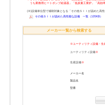
うち業務用ヒートポンプ給湯器」「低炭素工業炉」「高効
(Ⅲ)設備単位型で補助対象となる「その他ＳＩＩが認めた高
その他ＳＩＩが認めた高性能な設備 一覧（105KB）
メーカー一覧から検索する
※ユーティリティ設備・生
ユーティリティ設備
※
生産設備
※
メーカー名
製品名
型番