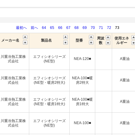
最初へ
前へ
64
65
66
67
68
69
70
71
72
73
周波
使用エネ
メーカー名
製品名
型番
数
ルギー
川重冷熱工業株
エフィシオシリーズ
NEA-120■
A重油
式会社
(NE型)
川重冷熱工業株
エフィシオシリーズ
NEA-100■暖
A重油
式会社
(NE型・暖房2特大)
房2特大
川重冷熱工業株
エフィシオシリーズ
NEA-100■暖
A重油
式会社
(NE型・暖房1特大)
房1特大
川重冷熱工業株
エフィシオシリーズ
NEA-100■
A重油
式会社
(NE型)