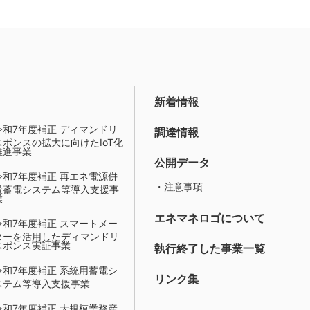
新着情報
令和7年度補正 ディマンドリ
調達情報
スポンスの拡大に向けたIoT化
推進事業
公開データ
令和7年度補正 再エネ電源併
・注意事項
設蓄電システム等導入支援事
業
エネマネロゴについて
令和7年度補正 スマートメー
ターを活用したディマンドリ
スポンス実証事業
執行終了した事業一覧
令和7年度補正 系統用蓄電シ
リンク集
ステム等導入支援事業
令和7年度補正 大規模業務産