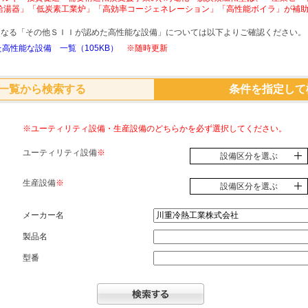
給湯器」「低炭素工業炉」「高効率コージェネレーション」「高性能ボイラ」が補
象となる「その他ＳＩＩが認めた高性能な設備」については以下よりご確認ください。
高性能な設備 一覧（105KB）
※随時更新
一覧から検索する
条件を指定して
※ユーティリティ設備・生産設備のどちらかを必ず選択してください。
ユーティリティ設備
※
設備区分を選ぶ
生産設備
※
設備区分を選ぶ
メーカー名
製品名
型番