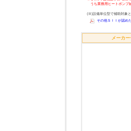
うち業務用ヒートポンプ
(Ⅲ)設備単位型で補助対
その他ＳＩＩが認めた
メーカー