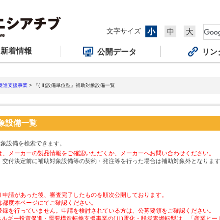
文字サイズ
小
中
大
新着情報
公開データ
リン
促進支援事業
> 『(Ⅲ)設備単位型』補助対象設備一覧
対象設備一覧
対象設備を検索できます。
は、メーカーの製品情報をご確認いただくか、メーカーへお問い合わせください。
、交付決定前に補助対象設備等の契約・発注等を行った場合は補助対象外となりま
り申請があった後、審査完了したものを順次公開しております。
は都度本ページにてご確認ください。
登録を行っていません。申請を検討されている方は、公募要領をご確認ください。
ネルギー投資促進・需要構造転換支援事業の(Ⅱ)電化・脱炭素燃転型は、「産業ヒ