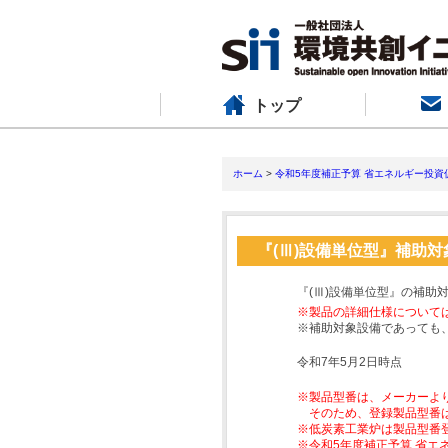
トップ
ホーム
>
令和5年度補正予算 省エネルギー投資
『(Ⅲ)設備単位型』補助
『(Ⅲ)設備単位型』の補助
※製品の詳細仕様について
※補助対象設備であっても
令和7年5月2日時点
※製品型番は、メーカーよ
そのため、登録製品型番
※低炭素工業炉は製品型番
※令和5年度補正予算 省エ