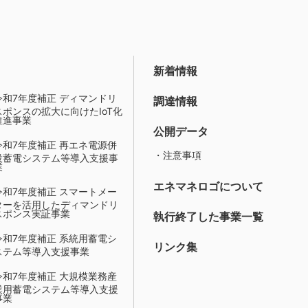
新着情報
令和7年度補正 ディマンドリ
調達情報
スポンスの拡大に向けたIoT化
推進事業
公開データ
令和7年度補正 再エネ電源併
・注意事項
設蓄電システム等導入支援事
業
エネマネロゴについて
令和7年度補正 スマートメー
ターを活用したディマンドリ
スポンス実証事業
執行終了した事業一覧
令和7年度補正 系統用蓄電シ
リンク集
ステム等導入支援事業
令和7年度補正 大規模業務産
業用蓄電システム等導入支援
事業