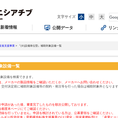
文字サイズ
小
中
大
新着情報
公開データ
リン
促進支援事業
> 『(Ⅲ)設備単位型』補助対象設備一覧
対象設備一覧
対象設備を検索できます。
は、メーカーの製品情報をご確認いただくか、メーカーへお問い合わせください。
、交付決定前に補助対象設備等の契約・発注等を行った場合は補助対象外となりま
り申請があった後、審査完了したものを順次公開しております。
は都度本ページにてご確認ください。
登録を行っていません。申請を検討されている方は、公募要領をご確認ください。
ネルギー投資促進・需要構造転換支援事業の(Ⅱ)電化・脱炭素燃転型は、「産業ヒ