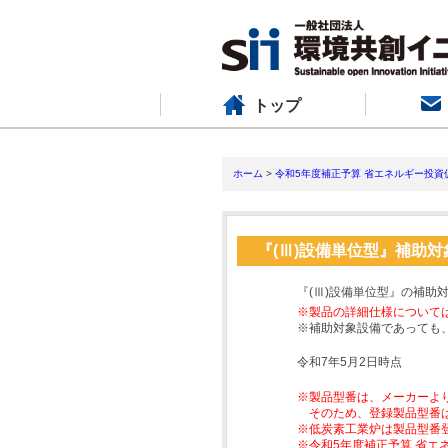
トップ
ホーム
>
令和5年度補正予算 省エネルギー投資
『(Ⅲ)設備単位型』補助
『(Ⅲ)設備単位型』の補助
※製品の詳細仕様について
※補助対象設備であっても
令和7年5月2日時点
※製品型番は、メーカーよ
そのため、登録製品型番
※低炭素工業炉は製品型番
※令和5年度補正予算 省エ