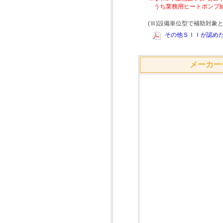
うち業務用ヒートポンプ
(Ⅲ)設備単位型で補助対
その他ＳＩＩが認めた
メーカー