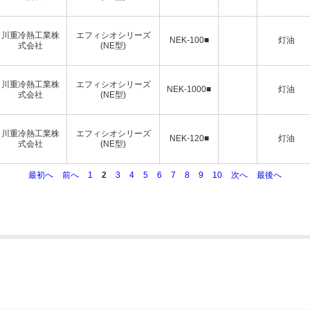
川重冷熱工業株
エフィシオシリーズ
NEK-100■
灯油
式会社
(NE型)
川重冷熱工業株
エフィシオシリーズ
NEK-1000■
灯油
式会社
(NE型)
川重冷熱工業株
エフィシオシリーズ
NEK-120■
灯油
式会社
(NE型)
最初へ
前へ
1
2
3
4
5
6
7
8
9
10
次へ
最後へ