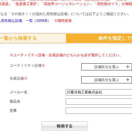
給湯器」「低炭素工業炉」「高効率コージェネレーション」「高性能ボイラ」が補
象となる「その他ＳＩＩが認めた高性能な設備」については以下よりご確認ください。
高性能な設備 一覧（105KB）
※随時更新
一覧から検索する
条件を指定して
※ユーティリティ設備・生産設備のどちらかを必ず選択してください。
ユーティリティ設備
※
設備区分を選ぶ
生産設備
※
設備区分を選ぶ
メーカー名
製品名
型番