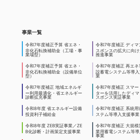
事業一覧
令和7年度補正予算 省エネ・
令和7年度補正 ディマ
非化石転換補助金（工場・事
スポンスの拡大に向けた
業場型）
推進事業
令和7年度補正予算 省エネ・
令和7年度補正 再エネ
非化石転換補助金（設備単位
設蓄電システム等導入
型）
業
令和7年度補正 地域エネルギ
令和7年度補正 スマー
ー利用最適化・省エネルギー
ターを活用したディマ
診断拡充事業
スポンス実証事業
令和8年度 省エネルギー設備
令和7年度補正 系統用
投資利子補給金
ステム等導入支援事業
令和8年度 ZEB実証事業／ZE
令和7年度補正 大規模
B化診断・計画策定支援事業
業用蓄電システム等導
事業