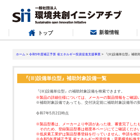
新着情報
トップ
ホーム
>
令和5年度補正予算 省エネルギー投資促進支援事業
> 『(Ⅲ)設備単位型』補助
『(Ⅲ)設備単位型』補助対象設備一覧
『(Ⅲ)設備単位型』の補助対象設備を検索できます。
※製品の詳細仕様については、メーカーの製品情報をご確認
※補助対象設備であっても、交付決定前に補助対象設備等の
令和7年5月2日時点
※製品型番は、メーカーより申請があった後、審査完了した
そのため、登録製品型番は都度本ページにてご確認くださ
※低炭素工業炉は製品型番登録を行っていません。申請を検
※令和5年度補正予算 省エネルギー投資促進・需要構造転換