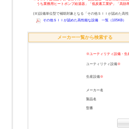
うち業務用ヒートポンプ給湯器」「低炭素工業炉」「高効
(Ⅲ)設備単位型で補助対象となる「その他ＳＩＩが認めた高
その他ＳＩＩが認めた高性能な設備 一覧（105KB）
メーカー一覧から検索する
※ユーティリティ設備・生
ユーティリティ設備
※
生産設備
※
メーカー名
製品名
型番