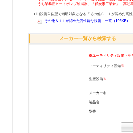
うち業務用ヒートポンプ給湯器」「低炭素工業炉」「高効
(Ⅲ)設備単位型で補助対象となる「その他ＳＩＩが認めた高
その他ＳＩＩが認めた高性能な設備 一覧（105KB）
メーカー一覧から検索する
※ユーティリティ設備・生
ユーティリティ設備
※
生産設備
※
メーカー名
製品名
型番