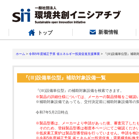
新着情報
トップ
ホーム
>
令和5年度補正予算 省エネルギー投資促進支援事業
> 『(Ⅲ)設備単位型』補助
『(Ⅲ)設備単位型』補助対象設備一覧
『(Ⅲ)設備単位型』の補助対象設備を検索できます。
※製品の詳細仕様については、メーカーの製品情報をご確認
※補助対象設備であっても、交付決定前に補助対象設備等の
令和7年5月2日時点
※製品型番は、メーカーより申請があった後、審査完了した
そのため、登録製品型番は都度本ページにてご確認くださ
※低炭素工業炉は製品型番登録を行っていません。申請を検
※令和5年度補正予算 省エネルギー投資促進・需要構造転換