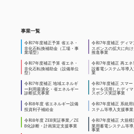
事業一覧
令和7年度補正予算 省エネ・
令和7年度補正 ディマ
非化石転換補助金（工場・事
スポンスの拡大に向けた
業場型）
推進事業
令和7年度補正予算 省エネ・
令和7年度補正 再エネ
非化石転換補助金（設備単位
設蓄電システム等導入
型）
業
令和7年度補正 地域エネルギ
令和7年度補正 スマー
ー利用最適化・省エネルギー
ターを活用したディマ
診断拡充事業
スポンス実証事業
令和8年度 省エネルギー設備
令和7年度補正 系統用
投資利子補給金
ステム等導入支援事業
令和8年度 ZEB実証事業／ZE
令和7年度補正 大規模
B化診断・計画策定支援事業
業用蓄電システム等導
事業