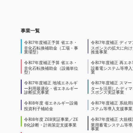
事業一覧
令和7年度補正予算 省エネ・
令和7年度補正 ディマ
非化石転換補助金（工場・事
スポンスの拡大に向けた
業場型）
推進事業
令和7年度補正予算 省エネ・
令和7年度補正 再エネ
非化石転換補助金（設備単位
設蓄電システム等導入
型）
業
令和7年度補正 地域エネルギ
令和7年度補正 スマー
ー利用最適化・省エネルギー
ターを活用したディマ
診断拡充事業
スポンス実証事業
令和8年度 省エネルギー設備
令和7年度補正 系統用
投資利子補給金
ステム等導入支援事業
令和8年度 ZEB実証事業／ZE
令和7年度補正 大規模
B化診断・計画策定支援事業
業用蓄電システム等導
事業