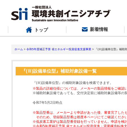
新着情報
トップ
ホーム
>
令和5年度補正予算 省エネルギー投資促進支援事業
> 『(Ⅲ)設備単位型』補助
『(Ⅲ)設備単位型』補助対象設備一覧
『(Ⅲ)設備単位型』の補助対象設備を検索できます。
※製品の詳細仕様については、メーカーの製品情報をご確認
※補助対象設備であっても、交付決定前に補助対象設備等の
令和7年5月2日時点
※製品型番は、メーカーより申請があった後、審査完了した
そのため、登録製品型番は都度本ページにてご確認くださ
※低炭素工業炉は製品型番登録を行っていません。申請を検
※令和5年度補正予算 省エネルギー投資促進・需要構造転換