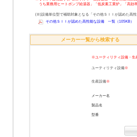
うち業務用ヒートポンプ給湯器」「低炭素工業炉」「高効
(Ⅲ)設備単位型で補助対象となる「その他ＳＩＩが認めた高
その他ＳＩＩが認めた高性能な設備 一覧（105KB）
メーカー一覧から検索する
※ユーティリティ設備・生
ユーティリティ設備
※
生産設備
※
メーカー名
製品名
型番