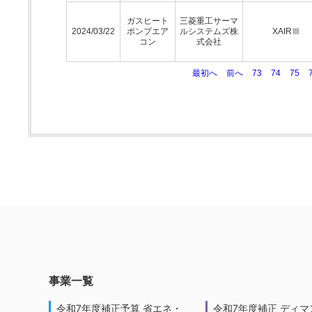
ガスヒート
三菱重工サーマ
2024/03/22
ポンプエア
ルシステムズ株
XAIRⅢ
コン
式会社
最初へ
前へ
73
74
75
事業一覧
令和7年度補正予算 省エネ・
令和7年度補正 ディマ