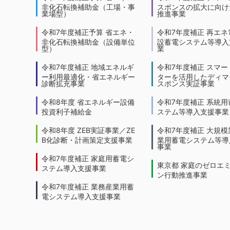
非化石転換補助金（工場・事
スポンスの拡大に向けた
業場型）
推進事業
令和7年度補正予算 省エネ・
令和7年度補正 再エネ
非化石転換補助金（設備単位
設蓄電システム等導入
型）
業
令和7年度補正 地域エネルギ
令和7年度補正 スマー
ー利用最適化・省エネルギー
ターを活用したディマ
診断拡充事業
スポンス実証事業
令和8年度 省エネルギー設備
令和7年度補正 系統用
投資利子補給金
ステム等導入支援事業
令和8年度 ZEB実証事業／ZE
令和7年度補正 大規模
B化診断・計画策定支援事業
業用蓄電システム等導
事業
令和7年度補正 家庭用蓄電シ
東京都 家庭のゼロエ
ステム導入支援事業
ン行動推進事業
令和7年度補正 業務産業用蓄
電システム導入支援事業