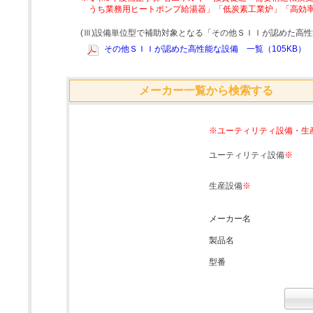
うち業務用ヒートポンプ給湯器」「低炭素工業炉」「高効
(Ⅲ)設備単位型で補助対象となる「その他ＳＩＩが認めた高
その他ＳＩＩが認めた高性能な設備 一覧（105KB）
メーカー一覧から検索する
※ユーティリティ設備・生
ユーティリティ設備
※
生産設備
※
メーカー名
製品名
型番