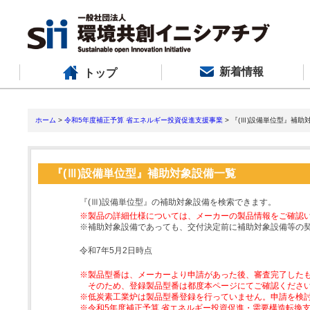
新着情報
トップ
ホーム
>
令和5年度補正予算 省エネルギー投資促進支援事業
> 『(Ⅲ)設備単位型』補助
『(Ⅲ)設備単位型』補助対象設備一覧
『(Ⅲ)設備単位型』の補助対象設備を検索できます。
※製品の詳細仕様については、メーカーの製品情報をご確認
※補助対象設備であっても、交付決定前に補助対象設備等の
令和7年5月2日時点
※製品型番は、メーカーより申請があった後、審査完了した
そのため、登録製品型番は都度本ページにてご確認くださ
※低炭素工業炉は製品型番登録を行っていません。申請を検
※令和5年度補正予算 省エネルギー投資促進・需要構造転換