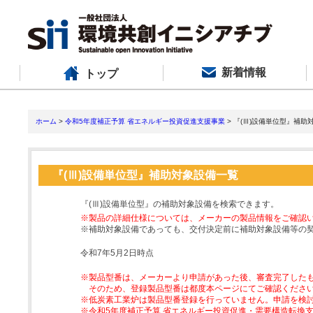
新着情報
トップ
ホーム
>
令和5年度補正予算 省エネルギー投資促進支援事業
> 『(Ⅲ)設備単位型』補助
『(Ⅲ)設備単位型』補助対象設備一覧
『(Ⅲ)設備単位型』の補助対象設備を検索できます。
※製品の詳細仕様については、メーカーの製品情報をご確認
※補助対象設備であっても、交付決定前に補助対象設備等の
令和7年5月2日時点
※製品型番は、メーカーより申請があった後、審査完了した
そのため、登録製品型番は都度本ページにてご確認くださ
※低炭素工業炉は製品型番登録を行っていません。申請を検
※令和5年度補正予算 省エネルギー投資促進・需要構造転換