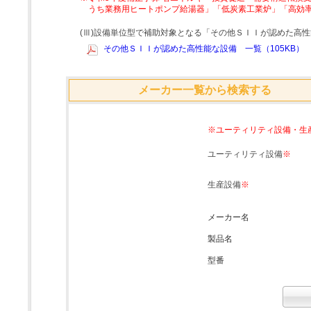
うち業務用ヒートポンプ給湯器」「低炭素工業炉」「高効
(Ⅲ)設備単位型で補助対象となる「その他ＳＩＩが認めた高
その他ＳＩＩが認めた高性能な設備 一覧（105KB）
メーカー一覧から検索する
※ユーティリティ設備・生
ユーティリティ設備
※
生産設備
※
メーカー名
製品名
型番