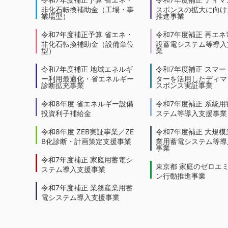
非化石転換補助金（工場・事
スポンスの拡大に向けた
業場型）
推進事業
令和7年度補正予算 省エネ・
令和7年度補正 再エネ
非化石転換補助金（設備単位
設蓄電システム等導入
型）
業
令和7年度補正 地域エネルギ
令和7年度補正 スマー
ー利用最適化・省エネルギー
ターを活用したディマ
診断拡充事業
スポンス実証事業
令和8年度 省エネルギー設備
令和7年度補正 系統用
投資利子補給金
ステム等導入支援事業
令和8年度 ZEB実証事業／ZE
令和7年度補正 大規模
B化診断・計画策定支援事業
業用蓄電システム等導
事業
令和7年度補正 家庭用蓄電シ
東京都 家庭のゼロエ
ステム導入支援事業
ン行動推進事業
令和7年度補正 業務産業用蓄
電システム導入支援事業