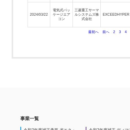
電気式パッ
三菱重工サーマ
2024/03/22
ケージエア
ルシステムズ株
EXCEEDHYPE
コン
式会社
最初へ
前へ
2
3
4
事業一覧
令和7年度補正予算 省エネ・
令和7年度補正 ディマ