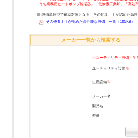
うち業務用ヒートポンプ給湯器」「低炭素工業炉」「高効
(Ⅲ)設備単位型で補助対象となる「その他ＳＩＩが認めた高
その他ＳＩＩが認めた高性能な設備 一覧（105KB）
メーカー一覧から検索する
※ユーティリティ設備・生
ユーティリティ設備
※
生産設備
※
メーカー名
製品名
型番