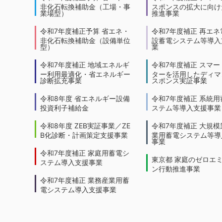
非化石転換補助金（工場・事
スポンスの拡大に向けた
業場型）
推進事業
令和7年度補正予算 省エネ・
令和7年度補正 再エネ
非化石転換補助金（設備単位
設蓄電システム等導入
型）
業
令和7年度補正 地域エネルギ
令和7年度補正 スマー
ー利用最適化・省エネルギー
ターを活用したディマ
診断拡充事業
スポンス実証事業
令和8年度 省エネルギー設備
令和7年度補正 系統用
投資利子補給金
ステム等導入支援事業
令和8年度 ZEB実証事業／ZE
令和7年度補正 大規模
B化診断・計画策定支援事業
業用蓄電システム等導
事業
令和7年度補正 家庭用蓄電シ
東京都 家庭のゼロエ
ステム導入支援事業
ン行動推進事業
令和7年度補正 業務産業用蓄
電システム導入支援事業