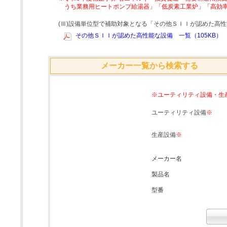
うち業務用ヒートポンプ給湯器」「低炭素工業炉」「高効
(Ⅲ)設備単位型で補助対象となる「その他ＳＩＩが認めた高
その他ＳＩＩが認めた高性能な設備 一覧（105KB）
メーカー一覧から検索する
※ユーティリティ設備・生
ユーティリティ設備
※
生産設備
※
メーカー名
製品名
型番