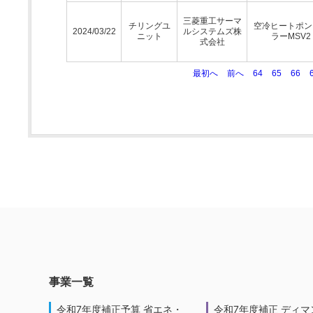
三菱重工サーマ
チリングユ
空冷ヒートポン
2024/03/22
ルシステムズ株
ニット
ラーMSV2
式会社
最初へ
前へ
64
65
66
事業一覧
令和7年度補正予算 省エネ・
令和7年度補正 ディマ