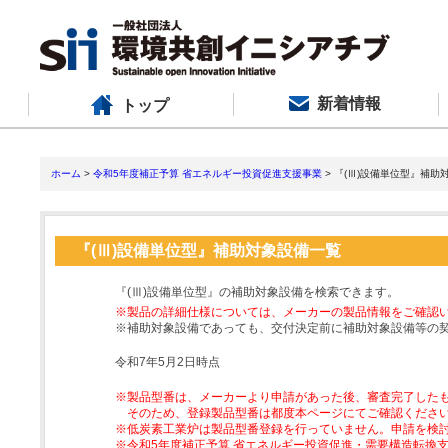
新着情報
トップ
ホーム
>
令和5年度補正予算 省エネルギー投資促進支援事業
> 『(Ⅲ)設備単位型』補助
『(Ⅲ)設備単位型』補助対象設備一覧
『(Ⅲ)設備単位型』の補助対象設備を検索できます。
※製品の詳細仕様については、メーカーの製品情報をご確認
※補助対象設備であっても、交付決定前に補助対象設備等の
令和7年5月2日時点
※製品型番は、メーカーより申請があった後、審査完了した
そのため、登録製品型番は都度本ページにてご確認くださ
※低炭素工業炉は製品型番登録を行っていません。申請を検
※令和5年度補正予算 省エネルギー投資促進・需要構造転換