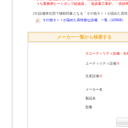
うち業務用ヒートポンプ給湯器」「低炭素工業炉」「高効
(Ⅲ)設備単位型で補助対象となる「その他ＳＩＩが認めた高
その他ＳＩＩが認めた高性能な設備 一覧（105KB）
メーカー一覧から検索する
※ユーティリティ設備・生
ユーティリティ設備
※
生産設備
※
メーカー名
製品名
型番