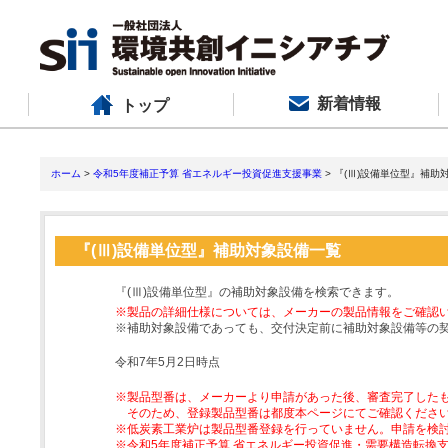
新着情報
トップ
ホーム
>
令和5年度補正予算 省エネルギー投資促進支援事業
> 『(Ⅲ)設備単位型』補助
『(Ⅲ)設備単位型』補助対象設備一覧
『(Ⅲ)設備単位型』の補助対象設備を検索できます。
※製品の詳細仕様については、メーカーの製品情報をご確認
※補助対象設備であっても、交付決定前に補助対象設備等の
令和7年5月2日時点
※製品型番は、メーカーより申請があった後、審査完了した
そのため、登録製品型番は都度本ページにてご確認くださ
※低炭素工業炉は製品型番登録を行っていません。申請を検
※令和5年度補正予算 省エネルギー投資促進・需要構造転換