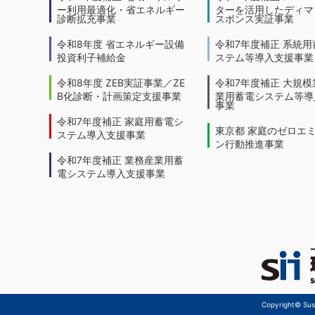
ー利用最適化・省エネルギー
ターを活用したディマ
診断拡充事業
スポンス実証事業
令和8年度 省エネルギー設備
令和7年度補正 系統用
投資利子補給金
ステム等導入支援事業
令和8年度 ZEB実証事業／ZE
令和7年度補正 大規模
B化診断・計画策定支援事業
業用蓄電システム等導
事業
令和7年度補正 家庭用蓄電シ
東京都 家庭のゼロエ
ステム導入支援事業
ン行動推進事業
令和7年度補正 業務産業用蓄
電システム導入支援事業
Copyright© Sust