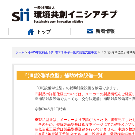
新着情報
トップ
ホーム
>
令和5年度補正予算 省エネルギー投資促進支援事業
> 『(Ⅲ)設備単位型』補助
『(Ⅲ)設備単位型』補助対象設備一覧
『(Ⅲ)設備単位型』の補助対象設備を検索できます。
※製品の詳細仕様については、メーカーの製品情報をご確認
※補助対象設備であっても、交付決定前に補助対象設備等の
令和7年5月2日時点
※製品型番は、メーカーより申請があった後、審査完了した
そのため、登録製品型番は都度本ページにてご確認くださ
※低炭素工業炉は製品型番登録を行っていません。申請を検
※令和5年度補正予算 省エネルギー投資促進・需要構造転換