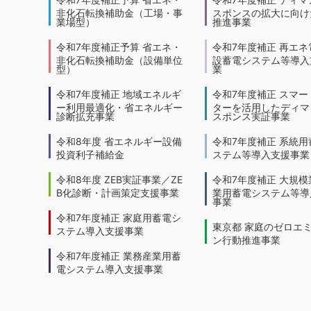
非化石転換補助金（工場・事
スポンスの拡大に向けた
業場型）
推進事業
令和7年度補正予算 省エネ・
令和7年度補正 再エネ
非化石転換補助金（設備単位
設蓄電システム等導入
型）
業
令和7年度補正 地域エネルギ
令和7年度補正 スマー
ー利用最適化・省エネルギー
ターを活用したディマ
診断拡充事業
スポンス実証事業
令和8年度 省エネルギー設備
令和7年度補正 系統用
投資利子補給金
ステム等導入支援事業
令和8年度 ZEB実証事業／ZE
令和7年度補正 大規模
B化診断・計画策定支援事業
業用蓄電システム等導
事業
令和7年度補正 家庭用蓄電シ
東京都 家庭のゼロエ
ステム導入支援事業
ン行動推進事業
令和7年度補正 業務産業用蓄
電システム導入支援事業