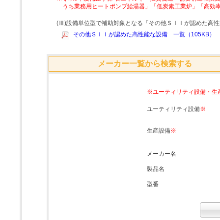
うち業務用ヒートポンプ給湯器」「低炭素工業炉」「高効
(Ⅲ)設備単位型で補助対象となる「その他ＳＩＩが認めた高
その他ＳＩＩが認めた高性能な設備 一覧（105KB）
メーカー一覧から検索する
※ユーティリティ設備・生
ユーティリティ設備
※
生産設備
※
メーカー名
製品名
型番