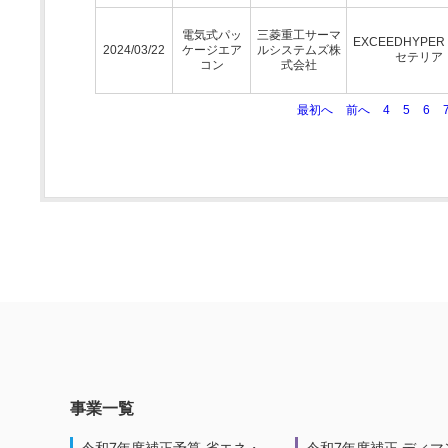
電気式パッ
三菱重工サーマ
EXCEEDHYPE
2024/03/22
ケージエア
ルシステムズ株
セテリア
コン
式会社
最初へ
前へ
4
5
6
事業一覧
令和7年度補正予算 省エネ・
令和7年度補正 ディマ